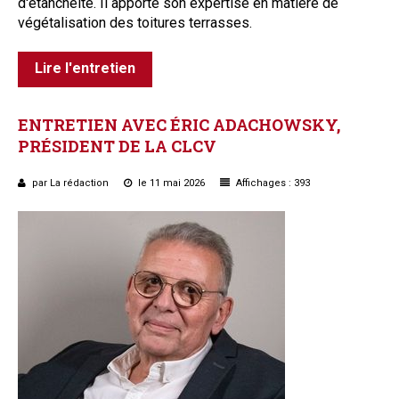
d'étanchéité. Il apporte son expertise en matière de
végétalisation des toitures terrasses.
Lire l'entretien
ENTRETIEN
AVEC
ÉRIC
ADACHOWSKY,
PRÉSIDENT
DE
LA
CLCV
par La rédaction
le 11 mai 2026
Affichages : 393