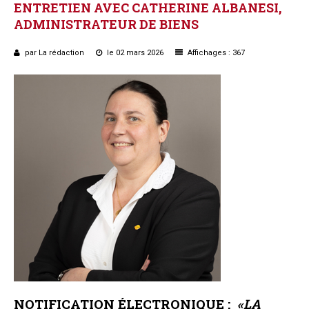
ENTRETIEN
AVEC
CATHERINE
ALBANESI,
ADMINISTRATEUR
DE
BIENS
par La rédaction
le 02 mars 2026
Affichages : 367
NOTIFICATION ÉLECTRONIQUE :
«LA