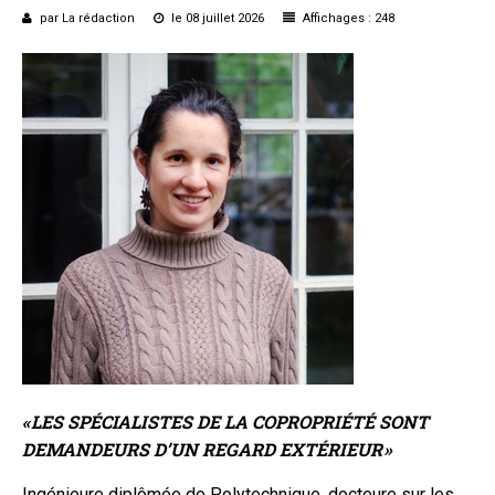
par La rédaction
le 08 juillet 2026
Affichages : 248
Questions/réponses
Études juridiques
Copro. en difficulté
Formez-vous !
Parole d'experts*
« LES SPÉCIALISTES DE LA COPROPRIÉTÉ SONT
DEMANDEURS D’UN REGARD EXTÉRIEUR »
Ingénieure diplômée de Polytechnique, docteure sur les