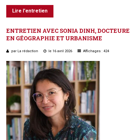
Lire l'entretien
ENTRETIEN
AVEC
SONIA
DINH,
DOCTEURE
EN
GÉOGRAPHIE
ET
URBANISME
par La rédaction
le 16 avril 2026
Affichages : 424