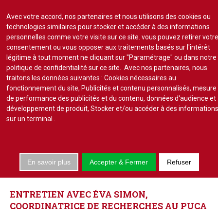
Avec votre accord, nos partenaires et nous utilisons des cookies ou
technologies similaires pour stocker et accéder à des informations
personnelles comme votre visite sur ce site. vous pouvez retirer votr
consentement ou vous opposer aux traitements basés sur l'intérêt
S'abonner
Lire un numéro
légitime à tout moment ne cliquant sur "Paramétrage" ou dans notre
politique de confidentialité sur ce site. Avec nos partenaires, nous
Se connecter
traitons les données suivantes : Cookies nécessaires au
fonctionnement du site, Publicités et contenu personnalisés, mesure
de performance des publicités et du contenu, données d'audience et
développement de produit, Stocker et/ou accéder à des information
sur un terminal
.
Accueil
Actu.
En savoir plus
Accepter & Fermer
Refuser
Point de droit
INTERVIEWS
Au Parlement
Gestion et maintenance
ENTRETIEN
AVEC
ÉVA
SIMON,
Pratique de la copro.
COORDINATRICE
DE
RECHERCHES
AU
PUCA
Jurisprudence