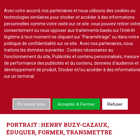
Avec votre accord, nos partenaires et nous utilisons des cookies ou
technologies similaires pour stocker et accéder à des informations
personnelles comme votre visite sur ce site. vous pouvez retirer votr
consentement ou vous opposer aux traitements basés sur l'intérêt
S'abonner
Lire un numéro
légitime à tout moment ne cliquant sur "Paramétrage" ou dans notre
politique de confidentialité sur ce site. Avec nos partenaires, nous
Se connecter
traitons les données suivantes : Cookies nécessaires au
fonctionnement du site, Publicités et contenu personnalisés, mesure
de performance des publicités et du contenu, données d'audience et
développement de produit, Stocker et/ou accéder à des information
sur un terminal
.
Accueil
Actu.
En savoir plus
Accepter & Fermer
Refuser
Point de droit
INTERVIEWS
Au Parlement
Gestion et maintenance
PORTRAIT
:
HENRY
BUZY-CAZAUX,
Pratique de la copro.
ÉDUQUER,
FORMER,
TRANSMETTRE
Jurisprudence