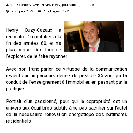
par Sophie MICHELIN-MAZÉRAN, journaliste juridique
Questions/réponses
le 26 juin 2023
Affichages : 3771
Études juridiques
Copro. en difficulté
Henry Buzy-Cazaux a
Formez-vous !
rencontré l’immobilier à la
Parole d'experts*
fin des années 80, et n’a
plus cessé, dès lors de
l’explorer, de le faire rayonner.
Avec son franc-parler, ce virtuose de la communication
revient sur un parcours dense de près de 35 ans qui l’a
conduit de l’enseignement à l’immobilier, en passant par la
politique.
Portrait d’un passionné, pour qui la copropriété est un
univers aux équilibres subtils à ne pas sacrifier sur l’autel
de la nécessaire rénovation énergétique des bâtiments
résidentiels.