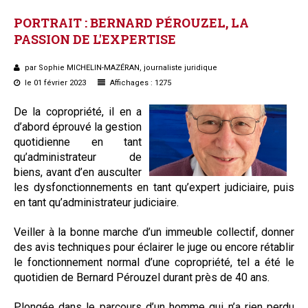
PORTRAIT
:
BERNARD
PÉROUZEL,
LA
PASSION
DE
L'EXPERTISE
par Sophie MICHELIN-MAZÉRAN, journaliste juridique
le 01 février 2023
Affichages : 1275
De la copropriété, il en a
d’abord éprouvé la gestion
quotidienne en tant
qu’administrateur de
biens, avant d’en ausculter
les dysfonctionnements en tant qu’expert judiciaire, puis
en tant qu’administrateur judiciaire.
Veiller à la bonne marche d’un immeuble collectif, donner
des avis techniques pour éclairer le juge ou encore rétablir
le fonctionnement normal d’une copropriété, tel a été le
quotidien de Bernard Pérouzel durant près de 40 ans.
Plongée dans le parcours d’un homme qui n’a rien perdu