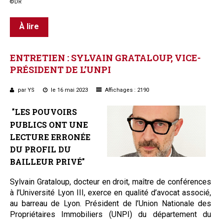
©DR
À lire
ENTRETIEN
:
SYLVAIN
GRATALOUP,
VICE-
PRÉSIDENT
DE
L’UNPI
par YS
le 16 mai 2023
Affichages : 2190
"LES POUVOIRS
PUBLICS ONT UNE
LECTURE ERRONÉE
DU PROFIL DU
BAILLEUR PRIVÉ"
Sylvain Grataloup, docteur en droit, maître de conférences
à l’Université Lyon III, exerce en qualité d’avocat associé,
au barreau de Lyon. Président de l’Union Nationale des
Propriétaires Immobiliers (UNPI) du département du