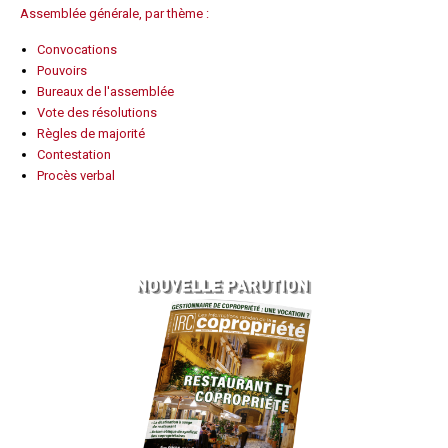
Assemblée générale, par thème :
Questions/réponses
Études juridiques
Convocations
Pouvoirs
Copro. en difficulté
Bureaux de l'assemblée
Formez-vous !
Vote des résolutions
Parole d'experts*
Règles de majorité
Contestation
Procès verbal