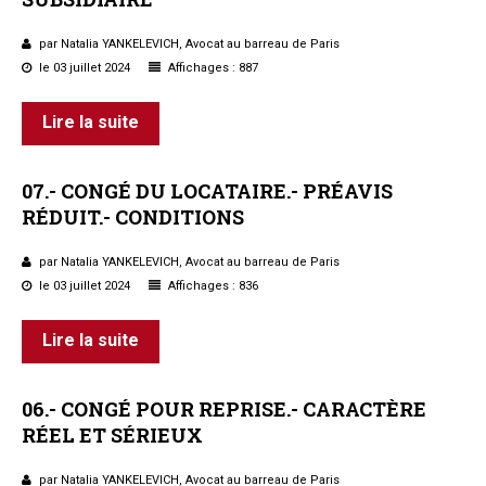
Questions/réponses
par Natalia YANKELEVICH, Avocat au barreau de Paris
Études juridiques
le 03 juillet 2024
Affichages : 887
Copro. en difficulté
Formez-vous !
Lire la suite
Parole d'experts*
07.-
CONGÉ
DU
LOCATAIRE.-
PRÉAVIS
RÉDUIT.-
CONDITIONS
par Natalia YANKELEVICH, Avocat au barreau de Paris
le 03 juillet 2024
Affichages : 836
Lire la suite
06.-
CONGÉ
POUR
REPRISE.-
CARACTÈRE
RÉEL
ET
SÉRIEUX
par Natalia YANKELEVICH, Avocat au barreau de Paris