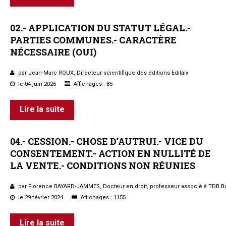
02.-
APPLICATION
DU
STATUT
LÉGAL.-
PARTIES
COMMUNES.-
CARACTÈRE
NÉCESSAIRE
(OUI)
par Jean-Marc ROUX, Directeur scientifique des éditions Edilaix
le 04 juin 2026
Affichages : 85
Lire la suite
04.-
CESSION.-
CHOSE
D’AUTRUI.-
VICE
DU
CONSENTEMENT.-
ACTION
EN
NULLITÉ
DE
LA
VENTE.-
CONDITIONS
NON
RÉUNIES
par Florence BAYARD-JAMMES, Docteur en droit, professeur associé à TDB B
le 29 février 2024
Affichages : 1155
Lire la suite