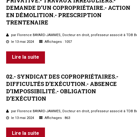
PRIVATIVE.-
TRAVAUX
IRRÉGULIERS.-
DEMANDE
D’UN
COPROPRIÉTAIRE.-
ACTION
EN
DÉMOLITION.-
PRESCRIPTION
TRENTENAIRE
par Florence BAYARD-JAMMES, Docteur en droit, professeur associé à TDB B
le 13 mai 2024
Affichages : 1057
Lire la suite
02.-
SYNDICAT
DES
COPROPRIÉTAIRES.-
DIFFICULTÉS
D’EXÉCUTION.-
ABSENCE
D’IMPOSSIBILITÉ.-
OBLIGATION
D’EXÉCUTION
par Florence BAYARD-JAMMES, Docteur en droit, professeur associé à TDB B
le 13 mai 2024
Affichages : 863
Lire la suite