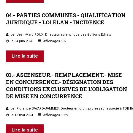
04.-
PARTIES
COMMUNES.-
QUALIFICATION
JURIDIQUE.-
LOI
ÉLAN.-
INCIDENCE
par Jean-Marc ROUX, Directeur scientifique des éditions Edilaix
le 04 juin 2026
Affichages : 92
Lire la suite
01.-
ASCENSEUR.-
REMPLACEMENT.-
MISE
EN
CONCURRENCE.-
DÉSIGNATION
DES
CONDITIONS
EXCLUSIVES
DE
L’OBLIGATION
DE
MISE
EN
CONCURRENCE
par Florence BAYARD-JAMMES, Docteur en droit, professeur associé à TDB B
le 13 mai 2024
Affichages : 989
Lire la suite