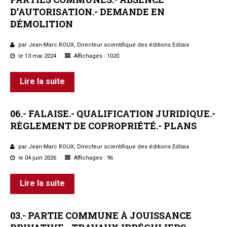
D’AUTORISATION.-
DEMANDE
EN
Questions/réponses
DÉMOLITION
Études juridiques
Copro. en difficulté
par Jean-Marc ROUX, Directeur scientifique des éditions Edilaix
Formez-vous !
le 13 mai 2024
Affichages : 1020
Parole d'experts*
Lire la suite
06.-
FALAISE.-
QUALIFICATION
JURIDIQUE.-
RÈGLEMENT
DE
COPROPRIÉTÉ.-
PLANS
par Jean-Marc ROUX, Directeur scientifique des éditions Edilaix
le 04 juin 2026
Affichages : 96
Lire la suite
03.-
PARTIE
COMMUNE
À
JOUISSANCE