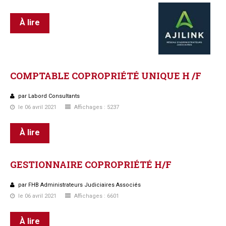
À lire
COMPTABLE
COPROPRIÉTÉ
UNIQUE
H
/F
par Labord Consultants
le 06 avril 2021
Affichages : 5237
À lire
GESTIONNAIRE
COPROPRIÉTÉ
H/F
par FHB Administrateurs Judiciaires Associés
le 06 avril 2021
Affichages : 6601
À lire