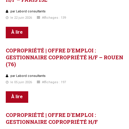
Questions/réponses
par Labord consultants
Études juridiques
le 22 juin 2026
Affichages : 139
Copro. en difficulté
Formez-vous !
À lire
Parole d'experts*
COPROPRIÉTÉ
|
OFFRE
D'EMPLOI
:
GESTIONNAIRE
COPROPRIÉTÉ
H/F
–
ROUEN
(76)
par Labord consultants
le 05 juin 2026
Affichages : 197
À lire
COPROPRIÉTÉ
|
OFFRE
D'EMPLOI
:
GESTIONNAIRE
COPROPRIÉTÉ
H/F