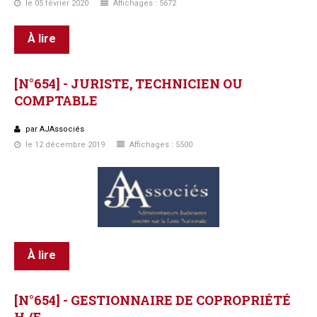
le 05 février 2020
Affichages : 5672
À lire
[N°654]
-
JURISTE,
TECHNICIEN
OU
COMPTABLE
par AJAssociés
le 12 décembre 2019
Affichages : 5500
À lire
[N°654]
-
GESTIONNAIRE
DE
COPROPRIÉTÉ
H
/F