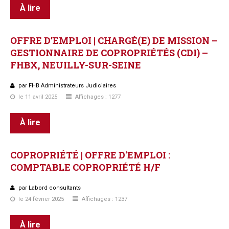
À lire
OFFRE
D’EMPLOI
|
CHARGÉ(E)
DE
MISSION
–
GESTIONNAIRE
DE
COPROPRIÉTÉS
(CDI)
–
FHBX,
NEUILLY-SUR-SEINE
par FHB Administrateurs Judiciaires
le 11 avril 2025
Affichages : 1277
À lire
COPROPRIÉTÉ
|
OFFRE
D'EMPLOI
:
COMPTABLE
COPROPRIÉTÉ
H/F
par Labord consultants
le 24 février 2025
Affichages : 1237
À lire