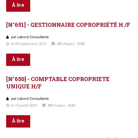
À lire
[N°651]
-
GESTIONNAIRE
COPROPRIÉTÉ
H
/F
par Labord Consultants
le 09 septembre 2019
Affichages : 5938
À lire
[N°650]
-
COMPTABLE
COPROPRIETE
UNIQUE
H/F
par Labord Consultants
le 12 juillet 2019
Affichages : 5640
À lire