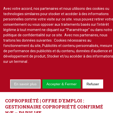
Avec votre accord, nos partenaires et nous utilisons des cookies ou
technologies similaires pour stocker et accéder à des informations
personnelles comme votre visite sur ce site. vous pouvez retirer votr
consentement ou vous opposer aux traitements basés sur l'intérêt
S'abonner
Lire un numéro
légitime à tout moment ne cliquant sur "Paramétrage" ou dans notre
politique de confidentialité sur ce site. Avec nos partenaires, nous
Se connecter
traitons les données suivantes : Cookies nécessaires au
fonctionnement du site, Publicités et contenu personnalisés, mesure
de performance des publicités et du contenu, données d'audience et
développement de produit, Stocker et/ou accéder à des information
sur un terminal
.
Accueil
Actu.
En savoir plus
Accepter & Fermer
Refuser
Point de droit
OFFRES
D'EMPLOI
Au Parlement
Gestion et maintenance
COPROPRIÉTÉ
|
OFFRE
D'EMPLOI
:
Pratique de la copro.
GESTIONNAIRE
COPROPRIÉTÉ
CONFIRMÉ
Jurisprudence
H/F
–
PARIS
15E