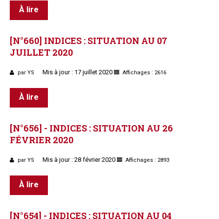
À lire
[N°660]
INDICES
:
SITUATION
AU
07
JUILLET
2020
Mis à jour : 17 juillet 2020
par YS
Affichages : 2616
À lire
[N°656]
-
INDICES
:
SITUATION
AU
26
FÉVRIER
2020
Mis à jour : 28 février 2020
par YS
Affichages : 2893
À lire
[N°654]
-
INDICES
:
SITUATION
AU
04