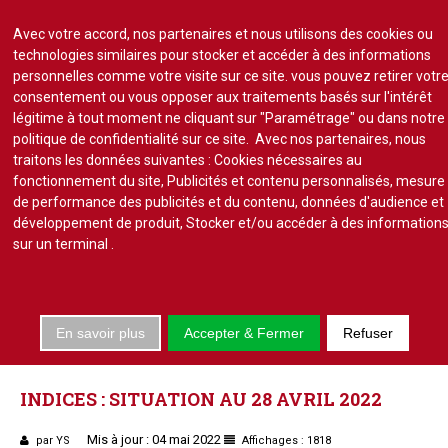
Avec votre accord, nos partenaires et nous utilisons des cookies ou
technologies similaires pour stocker et accéder à des informations
personnelles comme votre visite sur ce site. vous pouvez retirer votr
consentement ou vous opposer aux traitements basés sur l'intérêt
S'abonner
Lire un numéro
légitime à tout moment ne cliquant sur "Paramétrage" ou dans notre
politique de confidentialité sur ce site. Avec nos partenaires, nous
Se connecter
traitons les données suivantes : Cookies nécessaires au
fonctionnement du site, Publicités et contenu personnalisés, mesure
de performance des publicités et du contenu, données d'audience et
développement de produit, Stocker et/ou accéder à des information
sur un terminal
.
Accueil
Actu.
En savoir plus
Accepter & Fermer
Refuser
Point de droit
LES
INDICES
Au Parlement
Gestion et maintenance
INDICES
:
SITUATION
AU
28
AVRIL
2022
Pratique de la copro.
Mis à jour : 04 mai 2022
Jurisprudence
par YS
Affichages : 1818