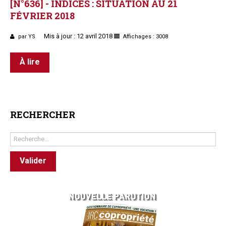
[N°636]
-
INDICES
:
SITUATION
AU
21
FÉVRIER
2018
Mis à jour : 12 avril 2018
par YS
Affichages : 3008
À lire
RECHERCHER
Rechercher
Valider