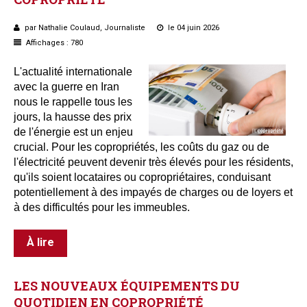
Questions/réponses
par Nathalie Coulaud, Journaliste
le 04 juin 2026
Études juridiques
Affichages : 780
Copro. en difficulté
Formez-vous !
L'actualité internationale
avec la guerre en Iran
Parole d'experts*
nous le rappelle tous les
jours, la hausse des prix
de l'énergie est un enjeu
crucial. Pour les copropriétés, les coûts du gaz ou de
l'électricité peuvent devenir très élevés pour les résidents,
qu'ils soient locataires ou copropriétaires, conduisant
potentiellement à des impayés de charges ou de loyers et
à des difficultés pour les immeubles.
À lire
LES
NOUVEAUX
ÉQUIPEMENTS
DU
QUOTIDIEN
EN
COPROPRIÉTÉ