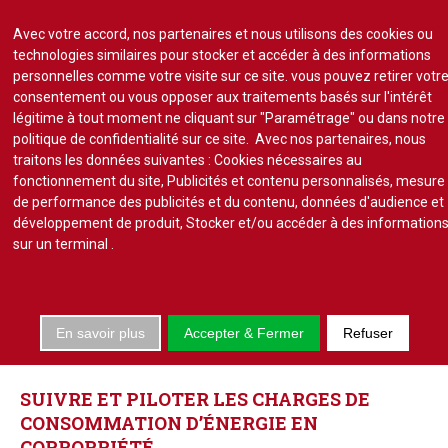
Avec votre accord, nos partenaires et nous utilisons des cookies ou
technologies similaires pour stocker et accéder à des informations
personnelles comme votre visite sur ce site. vous pouvez retirer votr
consentement ou vous opposer aux traitements basés sur l'intérêt
S'abonner
Lire un numéro
légitime à tout moment ne cliquant sur "Paramétrage" ou dans notre
politique de confidentialité sur ce site. Avec nos partenaires, nous
Se connecter
traitons les données suivantes : Cookies nécessaires au
fonctionnement du site, Publicités et contenu personnalisés, mesure
de performance des publicités et du contenu, données d'audience et
développement de produit, Stocker et/ou accéder à des information
sur un terminal
.
Accueil
Actu.
En savoir plus
Accepter & Fermer
Refuser
Point de droit
GESTION
ET
MAINTENANCE
Au Parlement
Gestion et maintenance
SUIVRE
ET
PILOTER
LES
CHARGES
DE
Pratique de la copro.
CONSOMMATION
D’ÉNERGIE
EN
Jurisprudence
COPROPRIÉTÉ