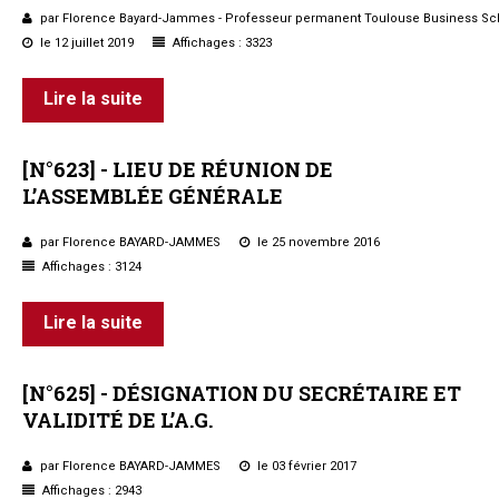
par Florence Bayard-Jammes - Professeur permanent Toulouse Business Sc
le 12 juillet 2019
Affichages : 3323
Lire la suite
[N°623]
-
LIEU
DE
RÉUNION
DE
L’ASSEMBLÉE
GÉNÉRALE
par Florence BAYARD-JAMMES
le 25 novembre 2016
Affichages : 3124
Lire la suite
[N°625]
-
DÉSIGNATION
DU
SECRÉTAIRE
ET
VALIDITÉ
DE
L’A.G.
par Florence BAYARD-JAMMES
le 03 février 2017
Affichages : 2943