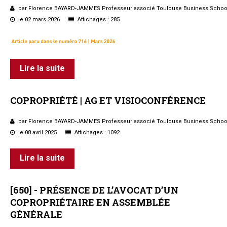
par Florence BAYARD-JAMMES Professeur associé Toulouse Business Schoo
Questions/réponses
le 02 mars 2026
Affichages : 285
Études juridiques
Copro. en difficulté
Formez-vous !
Parole d'experts*
Lire la suite
COPROPRIÉTÉ
|
AG
ET
VISIOCONFÉRENCE
par Florence BAYARD-JAMMES Professeur associé Toulouse Business Schoo
le 08 avril 2025
Affichages : 1092
Lire la suite
[650]
-
PRÉSENCE
DE
L’AVOCAT
D’UN
COPROPRIÉTAIRE
EN
ASSEMBLÉE
GÉNÉRALE