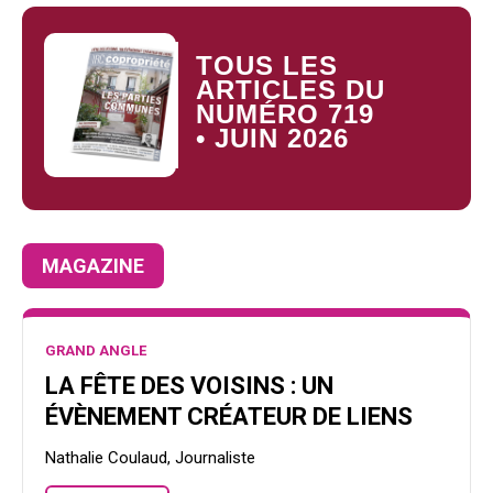
Questions/réponses
Études juridiques
TOUS LES
Copro. en difficulté
ARTICLES DU
NUMÉRO 719
Formez-vous !
• JUIN
2026
Parole d'experts*
MAGAZINE
GRAND ANGLE
LA FÊTE DES VOISINS : UN
ÉVÈNEMENT CRÉATEUR DE LIENS
Nathalie Coulaud, Journaliste