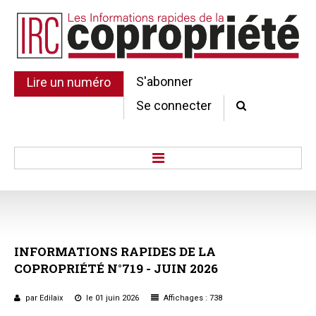
S'abonner
Lire un numéro
Se connecter
Accueil
Actu.
Point de droit
INFORMATIONS
RAPIDES
DE
LA
Au Parlement
COPROPRIÉTÉ
N°719
-
JUIN
2026
Gestion et maintenance
Pratique de la copro.
par Edilaix
le 01 juin 2026
Affichages : 738
Jurisprudence