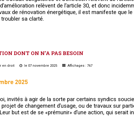
x d’amélioration relèvent de l’article 30, et donc incide
ravaux de rénovation énergétique, il est manifeste que le
 troubler sa clarté.
TION
DONT
ON
N’A
PAS
BESOIN
r en droit
le 07 novembre 2025
Affichages : 767
oi, invités à agir de la sorte par certains syndics souci
n projet de changement d’usage, ou de travaux sur part
Leur but est de s
e «prémunir» d’une action, qui serait i