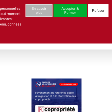
S'abonner
Se connecter
 numéro
 personnelles
En savoir
Accepter &
Refuser
plus
Fermer
à tout moment
ivantes :
ntenu, données
estions/réponses
Études juridiques
d'arrêts
 statut
al
copropriété
unes
ves