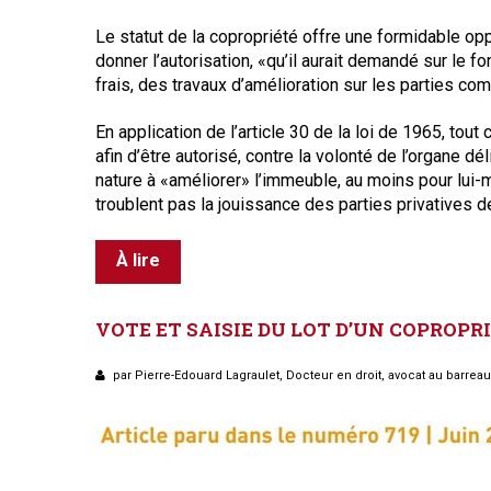
Règles de majorité
L
e statut de la copropriété offre une formidable op
Charges
donner l’autorisation, «qu’il aurait demandé sur le fon
Contestation
frais, des travaux d’amélioration sur les parties c
Conseil syndical
Procès verbal
En application de l’article 30 de la loi de 1965, tout 
Concierge, gardien
afin d’être autorisé, contre la volonté de l’organe d
nature
à «améliorer» l’i
mmeuble, au moins pour lui-m
Contentieux
troublent pas la jouissance des parties privatives de
À lire
VOTE
ET
SAISIE
DU
LOT
D’UN
COPROPRI
par Pierre-Edouard Lagraulet, Docteur en droit, avocat au barrea