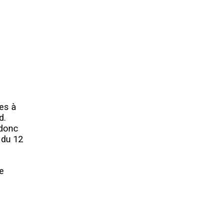
ges à
d.
 donc
 du 12
e