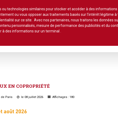
Lire un
es ou technologies similaires pour stocker et accéder à des informations
sentement ou vous opposer aux traitements basés sur l'intérêt légitime 
entialité sur ce site. Avec nos partenaires, nous traitons les données su
 contenu personnalisés, mesure de performance des publicités et du co
r à des informations sur un terminal
.
stion et maintenance
Pratique de la copro.
Jurisprudence
Qu
ts*
Ils ont dit
Commentaires 
hème :
Lot de copropriété
Application du
PETITES CHRONIQUES :
Le chiffre
e
Syndic de copropriété
Lot de copropriété
Conseil syndic
•
Erreurs à éviter
•
Sur le palier
Les indices
Travaux collectifs
Règlement de 
AUX
EN
COPROPRIÉTÉ
Parties communes
•
Le contentieux
•
Côté pro
Travaux individuels
Parties comm
Autres actus
•
À chacun sa quote -part
Parties privatives
u de Paris
le 08 juillet 2026
Affichages : 180
•
Les bons comptes d'Alain
Les charges
Parties privati
•
Vis ma vie de gestionnaire de
Règlement de copropriété
copro