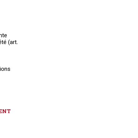
nte
té (art.
sions
ENT