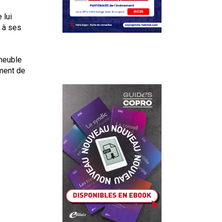
 lui
, à ses
mmeuble
ement de