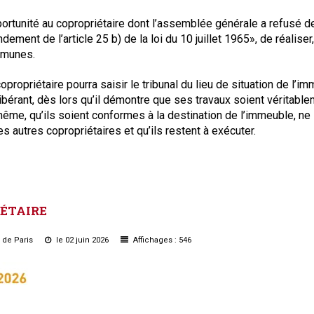
Syndic
portunité au copropriétaire dont l’assemblée générale a refusé de
Syndicat de copropriétaires
dement de l’article 25 b) de la loi du 10 juillet 1965», de réaliser
ommunes.
Travaux
copropriétaire pourra saisir le tribunal du lieu de situation de l’i
élibérant, dès lors qu’il démontre que ses travaux soient véritabl
Marchands de sommeil et
ême, qu’ils soient conformes à la destination de l’immeuble, ne
copropriété en difficulté
s autres copropriétaires et qu’ils restent à exécuter.
ÉTAIRE
u de Paris
le 02 juin 2026
Affichages : 546