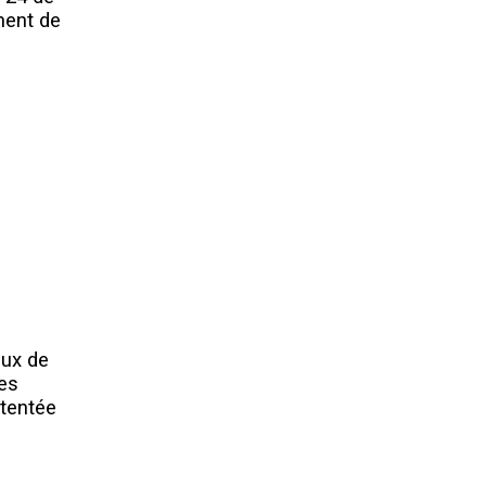
mment de
eux de
ies
ntentée