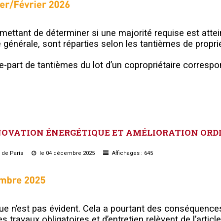
rmettant de déterminer si une majorité requise est attei
générale, sont réparties selon les tantièmes de propri
te-part de tantièmes du lot d’un copropriétaire correspo
NOVATION
ÉNERGÉTIQUE
ET
AMÉLIORATION
ORD
u de Paris
le 04 décembre 2025
Affichages : 645
ique n’est pas évident. Cela a pourtant des conséquence
s travaux obligatoires et d’entretien relèvent de l’articl