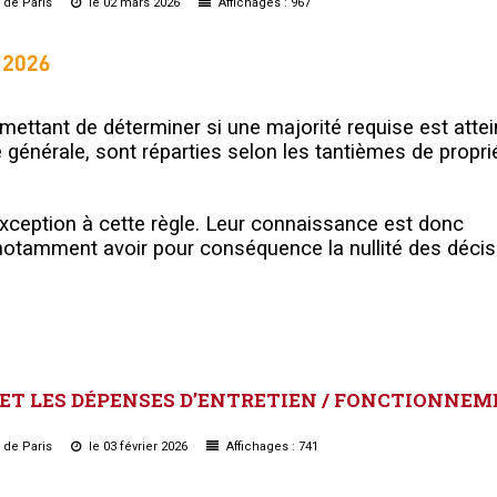
u de Paris
le 02 mars 2026
Affichages : 967
ermettant de déterminer si une majorité requise est attei
générale, sont réparties selon les tantièmes de proprié
exception à cette règle. Leur connaissance est donc
 notamment avoir pour conséquence la nullité des déci
ET
LES
DÉPENSES
D’ENTRETIEN
/
FONCTIONNEM
u de Paris
le 03 février 2026
Affichages : 741