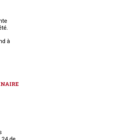
nte
été.
nd à
INAIRE
s
e 24 de