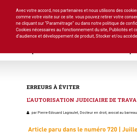
Avec votre accord, nos partenaires et nous utilisons des cooki
comme votre visite sur ce site. vous pouvez retirer votre con
ne cliquant sur "Paramétrage" ou dans notre politique de confid
Cookies nécessaires au fonctionnement du site, Publicités et
d'audience et développement de produit, Stocker et/ou accéde
Accueil
Actu.
Point de droit
Au Parlement
Ge
Copro. en difficulté
Formez-vous !
Parole d'exper
À la une du dernier numéro
Jurisprudence par thème
Assemblée générale, par t
Au fil de l'actu
Association syndicale d
ERREURS
À
ÉVITER
Convocations
Interviews et entretiens
propriétaires
L’AUTORISATION
JUDICIAIRE
DE
TRAV
Pouvoirs
Marché de l’immobilier
Assemblée générale
par Pierre-Edouard Lagraulet, Docteur en droit, avocat au barrea
Bureaux de l'assemblée
Études et rapports
Application du statut
Vote des résolutions
PRÉCONISATIONS DU GRECCO
Bail d'habitation