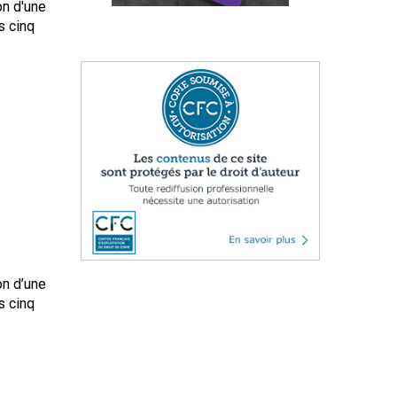
on d'une
s cinq
on d’une
s cinq