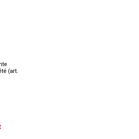
nte
té (art.
É