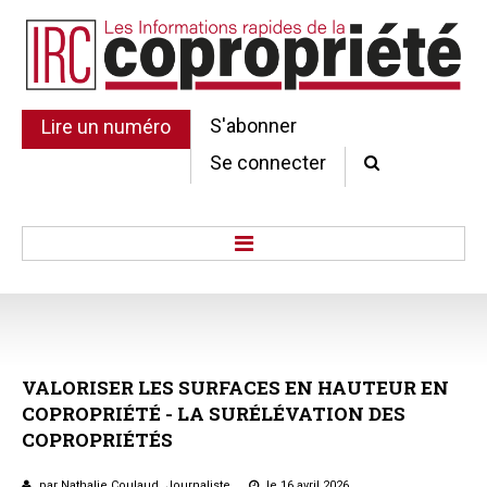
S'abonner
Lire un numéro
Se connecter
Accueil
Actu.
Point de droit
VALORISER
LES
SURFACES
EN
HAUTEUR
EN
Au Parlement
COPROPRIÉTÉ
-
LA
SURÉLÉVATION
DES
Gestion et maintenance
COPROPRIÉTÉS
Pratique de la copro.
Jurisprudence
par Nathalie Coulaud, Journaliste
le 16 avril 2026