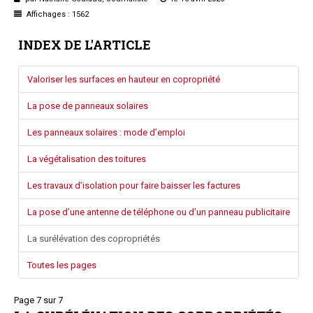
Questions/réponses
Affichages : 1562
Études juridiques
INDEX DE L'ARTICLE
Copro. en difficulté
Formez-vous !
Valoriser les surfaces en hauteur en copropriété
Parole d'experts*
La pose de panneaux solaires
Les panneaux solaires : mode d’emploi
La végétalisation des toitures
Les travaux d’isolation pour faire baisser les factures
La pose d’une antenne de téléphone ou d’un panneau publicitaire
La surélévation des copropriétés
Toutes les pages
Page 7 sur 7