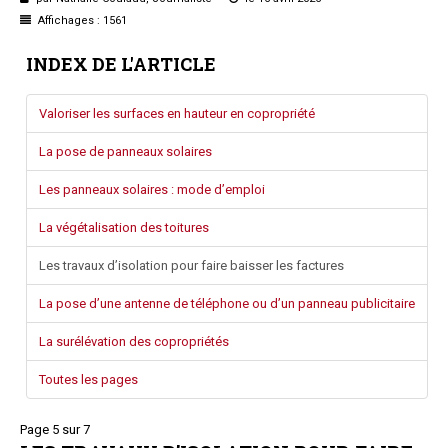
Questions/réponses
Affichages : 1561
Études juridiques
INDEX DE L'ARTICLE
Copro. en difficulté
Formez-vous !
Valoriser les surfaces en hauteur en copropriété
Parole d'experts*
La pose de panneaux solaires
Les panneaux solaires : mode d’emploi
La végétalisation des toitures
Les travaux d’isolation pour faire baisser les factures
La pose d’une antenne de téléphone ou d’un panneau publicitaire
La surélévation des copropriétés
Toutes les pages
Page 5 sur 7