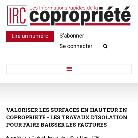
S'abonner
Lire un numéro
Se connecter
Accueil
Actu.
Point de droit
VALORISER
LES
SURFACES
EN
HAUTEUR
EN
Au Parlement
COPROPRIÉTÉ
-
LES
TRAVAUX
D’ISOLATION
Gestion et maintenance
POUR
FAIRE
BAISSER
LES
FACTURES
Pratique de la copro.
Jurisprudence
par Nathalie Coulaud, Journaliste
le 16 avril 2026