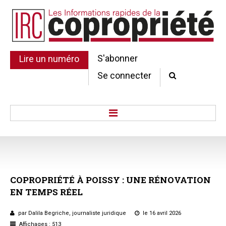
S'abonner
Lire un numéro
Se connecter
Accueil
Actu.
Point de droit
COPROPRIÉTÉ
À
POISSY
:
UNE
RÉNOVATION
Au Parlement
EN
TEMPS
RÉEL
Gestion et maintenance
Pratique de la copro.
par Dalila Begriche, journaliste juridique
le 16 avril 2026
Jurisprudence
Affichages : 513