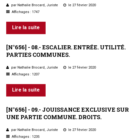
par Nathalie Brocard, Juriste
le 27 février 2020
Questions/réponses
Affichages : 1747
Études juridiques
Copro. en difficulté
Lire la suite
Formez-vous !
Parole d'experts*
[N°656]
-
08.-
ESCALIER.
ENTRÉE.
UTILITÉ.
PARTIES
COMMUNES.
par Nathalie Brocard, Juriste
le 27 février 2020
Affichages : 1207
Lire la suite
[N°656]
-
09.-
JOUISSANCE
EXCLUSIVE
SUR
UNE
PARTIE
COMMUNE.
DROITS.
par Nathalie Brocard, Juriste
le 27 février 2020
Affichages : 1235