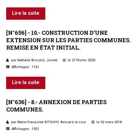
Lire la suite
[N°656]
-
10.-
CONSTRUCTION
D’UNE
EXTENSION
SUR
LES
PARTIES
COMMUNES.
REMISE
EN
ÉTAT
INITIAL.
par Nathalie Brocard, Juriste
le 27 février 2020
Affichages : 1161
Lire la suite
[N°636]
-
8.-
ANNEXION
DE
PARTIES
COMMUNES.
par Marie-Françoise RITSCHY, Avocat à la cour
le 02 mars 2018
Affichages : 1921