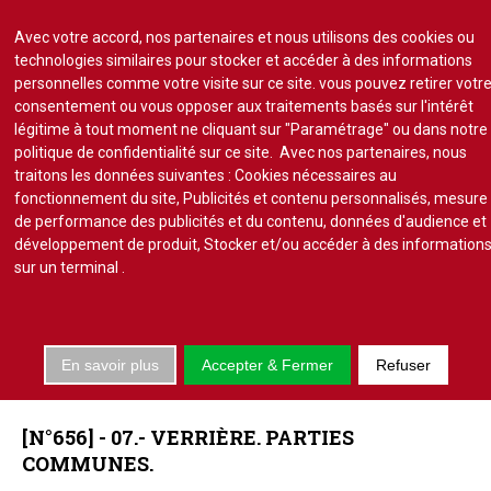
Avec votre accord, nos partenaires et nous utilisons des cookies ou
technologies similaires pour stocker et accéder à des informations
personnelles comme votre visite sur ce site. vous pouvez retirer votr
consentement ou vous opposer aux traitements basés sur l'intérêt
S'abonner
Lire un numéro
légitime à tout moment ne cliquant sur "Paramétrage" ou dans notre
politique de confidentialité sur ce site. Avec nos partenaires, nous
Se connecter
traitons les données suivantes : Cookies nécessaires au
fonctionnement du site, Publicités et contenu personnalisés, mesure
de performance des publicités et du contenu, données d'audience et
développement de produit, Stocker et/ou accéder à des information
sur un terminal
.
Accueil
Actu.
En savoir plus
Accepter & Fermer
Refuser
Point de droit
JURISPRUDENCE
PARTIES
COMMUNES
Au Parlement
Gestion et maintenance
[N°656]
-
07.-
VERRIÈRE.
PARTIES
Pratique de la copro.
COMMUNES.
Jurisprudence