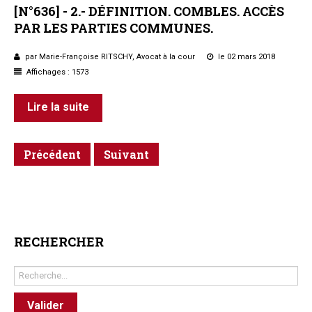
[N°636]
-
2.-
DÉFINITION.
COMBLES.
ACCÈS
PAR
LES
PARTIES
COMMUNES.
par Marie-Françoise RITSCHY, Avocat à la cour
le 02 mars 2018
Affichages : 1573
Lire la suite
Précédent
Suivant
RECHERCHER
Rechercher
Valider