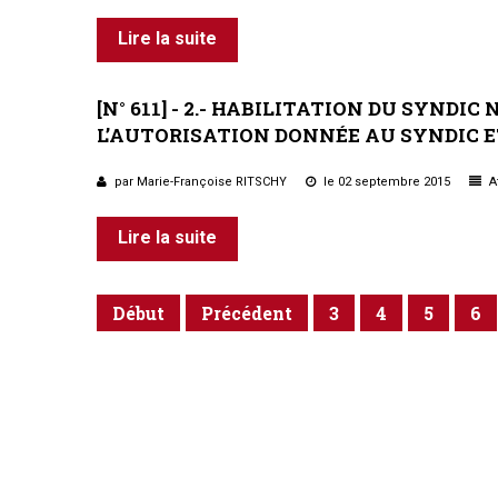
Lire la suite
[N°
611]
-
2.-
HABILITATION
DU
SYNDIC
L’AUTORISATION
DONNÉE
AU
SYNDIC
E
par Marie-Françoise RITSCHY
le 02 septembre 2015
Af
Lire la suite
Début
Précédent
3
4
5
6