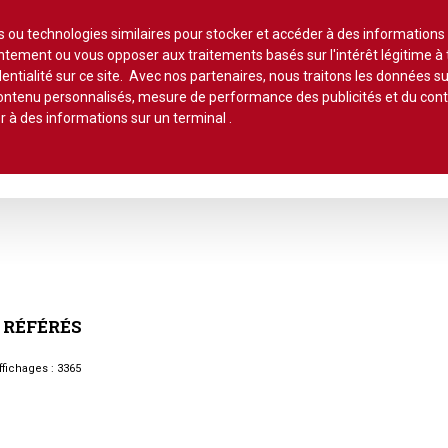
Lire un
es ou technologies similaires pour stocker et accéder à des informations
sentement ou vous opposer aux traitements basés sur l'intérêt légitime 
entialité sur ce site. Avec nos partenaires, nous traitons les données su
 contenu personnalisés, mesure de performance des publicités et du co
r à des informations sur un terminal
.
stion et maintenance
Pratique de la copro.
Jurisprudence
Qu
ts*
Ils ont dit
Commentaires 
hème :
Lot de copropriété
Application du
PETITES CHRONIQUES :
Le chiffre
e
Syndic de copropriété
Lot de copropriété
Conseil syndic
•
Erreurs à éviter
•
Sur le palier
Les indices
Travaux collectifs
Règlement de 
RÉFÉRÉS
Parties communes
•
Le contentieux
•
Côté pro
Travaux individuels
Parties comm
Autres actus
•
À chacun sa quote -part
Parties privatives
fichages : 3365
•
Les bons comptes d'Alain
Les charges
Parties privati
•
Vis ma vie de gestionnaire de
Règlement de copropriété
copro