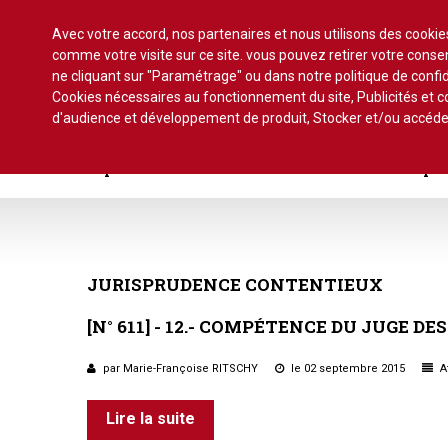
Avec votre accord, nos partenaires et nous utilisons des cooki
comme votre visite sur ce site. vous pouvez retirer votre con
ne cliquant sur "Paramétrage" ou dans notre politique de confid
Cookies nécessaires au fonctionnement du site, Publicités et
d'audience et développement de produit, Stocker et/ou accéde
Accueil
Actu.
Point de droit
Au Parlement
Ge
Copro. en difficulté
Formez-vous !
Parole d'exper
À la une du dernier numéro
Jurisprudence par thème
Assemblée générale, par t
Au fil de l'actu
Association syndicale d
JURISPRUDENCE
CONTENTIEUX
Convocations
Interviews et entretiens
propriétaires
[N°
611]
-
12.-
COMPÉTENCE
DU
JUGE
DES
Pouvoirs
Marché de l’immobilier
Assemblée générale
par Marie-Françoise RITSCHY
le 02 septembre 2015
Bureaux de l'assemblée
Af
Études et rapports
Application du statut
Vote des résolutions
Lire la suite
PRÉCONISATIONS DU GRECCO
Bail d'habitation