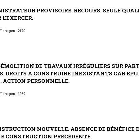
Syndic
NISTRATEUR
PROVISOIRE.
RECOURS.
SEULE
QUAL
Syndicat de copropriétaires
R
L’EXERCER.
Travaux
fichages : 2170
Marchands de sommeil et
copropriété en difficulté
DÉMOLITION
DE
TRAVAUX
IRRÉGULIERS
SUR
PART
S.
DROITS
À
CONSTRUIRE
INEXISTANTS
CAR
ÉPU
.
ACTION
PERSONNELLE.
fichages : 1969
NSTRUCTION
NOUVELLE.
ABSENCE
DE
BÉNÉFICE
NE
CONSTRUCTION
PRÉCÉDENTE.