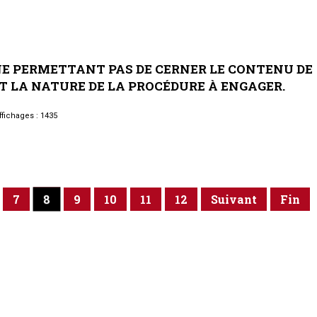
NE
PERMETTANT
PAS
DE
CERNER
LE
CONTENU
DE
T
LA
NATURE
DE
LA
PROCÉDURE
À
ENGAGER.
fichages : 1435
8
7
9
10
11
12
Suivant
Fin