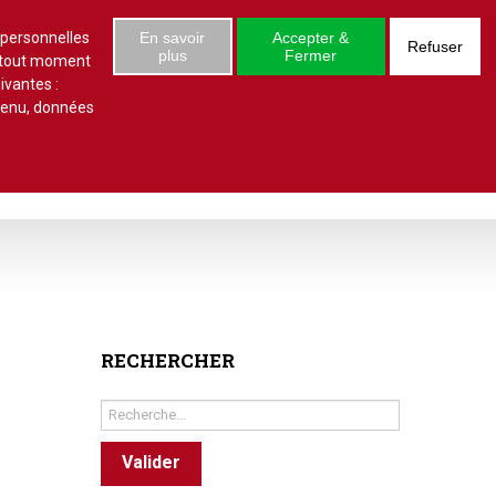
S'abonner
Se connecter
 numéro
 personnelles
En savoir
Accepter &
Refuser
plus
Fermer
à tout moment
ivantes :
ntenu, données
estions/réponses
Études juridiques
d'arrêts
 statut
al
copropriété
RECHERCHER
unes
Rechercher
ves
Valider