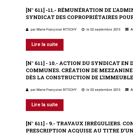
Règles de majorité
[N°
611]
-11.-
RÉMUNÉRATION
DE
L’ADMI
Charges
SYNDICAT
DES
COPROPRIÉTAIRES
Contestation
POU
Conseil syndical
Procès verbal
par Marie-Françoise RITSCHY
le 02 septembre 2015
Af
Concierge, gardien
Lire la suite
Contentieux
[N°
611]
-
10.-
ACTION
DU
SYNDICAT
EN
COMMUNES.
CRÉATION
DE
MEZZANINE
DÈS
LA
CONSTRUCTION
DE
L’IMMEUBLE
par Marie-Françoise RITSCHY
le 02 septembre 2015
Af
Lire la suite
[N°
611]
-
9.-
TRAVAUX
IRRÉGULIERS.
CO
PRESCRIPTION
ACQUISE
AU
TITRE
D’U