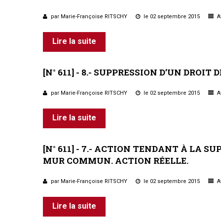
par Marie-Françoise RITSCHY
le 02 septembre 2015
Af
Lire la suite
[N°
611]
-
8.-
SUPPRESSION
D’UN
DROIT
D
par Marie-Françoise RITSCHY
le 02 septembre 2015
Af
Lire la suite
[N°
611]
-
7.-
ACTION
TENDANT
À
LA
SU
MUR
COMMUN.
ACTION
RÉELLE.
par Marie-Françoise RITSCHY
le 02 septembre 2015
Af
Lire la suite