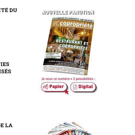
ITÉ
DU
IES
ISÉS
DE
LA