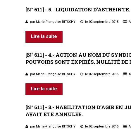
[N°
611]
-
5.-
LIQUIDATION
D’ASTREINTE.
par Marie-Françoise RITSCHY
le 02 septembre 2015
Af
Lire la suite
[N°
611]
-
4.-
ACTION
AU
NOM
DU
SYNDIC
POUVOIRS
SONT
EXPIRÉS.
NULLITÉ
DE
par Marie-Françoise RITSCHY
le 02 septembre 2015
Af
Lire la suite
[N°
611]
-
3.-
HABILITATION
D’AGIR
EN
JU
AVAIT
ÉTÉ
ANNULÉE.
par Marie-Françoise RITSCHY
le 02 septembre 2015
Af