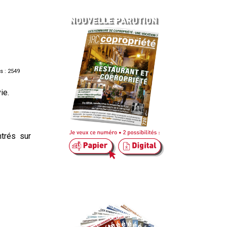
s : 2549
ie.
trés sur