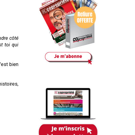
ndre côté
st toi qui
’est bien
istoires,