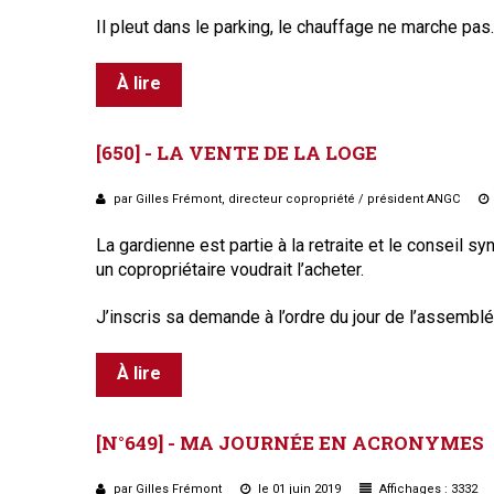
Il pleut dans le parking, le chauffage ne marche pas
À lire
[650]
-
LA
VENTE
DE
LA
LOGE
par Gilles Frémont, directeur copropriété / président ANGC
La gardienne est partie à la retraite et le conseil 
un copropriétaire voudrait l’acheter.
J’inscris sa demande à l’ordre du jour de l’assembl
À lire
[N°649]
-
MA
JOURNÉE
EN
ACRONYMES
par Gilles Frémont
le 01 juin 2019
Affichages : 3332