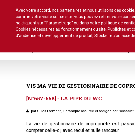
Avec votre accord, nos partenaires et nous utilisons des cooki
comme votre visite sur ce site. vous pouvez retirer votre con
ne cliquant sur "Paramétrage" ou dans notre politique de confid
Cookies nécessaires au fonctionnement du site, Publicités et
d'audience et développement de produit, Stocker et/ou accéde
Accueil
Actu.
Point de droit
Au Parlement
Ge
Copro. en difficulté
Formez-vous !
Parole d'exper
À la une du dernier numéro
Jurisprudence par thème
Assemblée générale, par t
Au fil de l'actu
Association syndicale d
VIS
MA
VIE
DE
GESTIONNAIRE
DE
COPR
Convocations
Interviews et entretiens
propriétaires
[N°657-658]
-
LA
PIPE
DU
WC
Pouvoirs
Marché de l’immobilier
Assemblée générale
par Gilles Frémont , Chronique assurée et rédigée par l’Associat
Bureaux de l'assemblée
Études et rapports
Application du statut
La vie de gestionnaire de copropriété est passi
Vote des résolutions
compter celle-ci, avec recul et nulle rancœur.
PRÉCONISATIONS DU GRECCO
Bail d'habitation