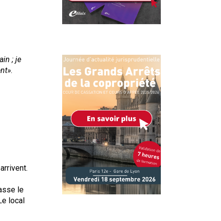
n ; je
ent»
.
arrivent.
passe le
Le local