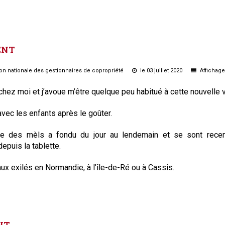
Syndic
Syndicat de copropriétaires
ENT
Travaux
Marchands de sommeil et
ion nationale des gestionnaires de copropriété
le 03 juillet 2020
Affichage
copropriété en difficulté
chez moi et j’avoue m’être quelque peu habitué à cette nouvelle v
avec les enfants après le goûter.
re des mèls a fondu du jour au lendemain et se sont recen
depuis la tablette.
x exilés en Normandie, à l’île-de-Ré ou à Cassis.
NT