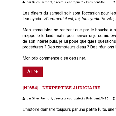
par Gilles Frémont, directeur copropriété / Président ANGC
Les dîners du samedi soir sont l’occasion pour le
leur syndic.
«Comment il est, toi, ton syndic ?». «Ah, 
Mes immeubles ne rentrent que par le bouche-à-ore
m’appelle le lundi matin pour savoir si je serais é
de son intérêt puis, je lui pose quelques questio
procédures ? Des compteurs d’eau ? Des réunions l
Mon prix commence à se dessiner.
À lire
[N°654]
-
L’EXPERTISE
JUDICIAIRE
par Gilles Frémont, directeur copropriété / Président ANGC
L'histoire démarre toujours par une petite fuite, une