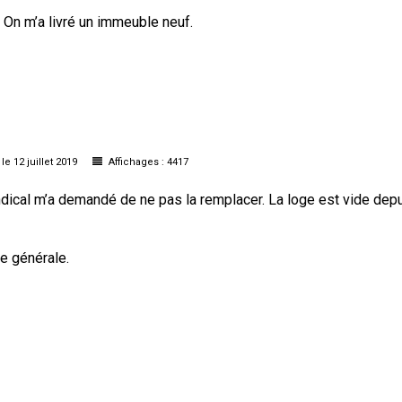
. On m’a livré un immeuble neuf.
le 12 juillet 2019
Affichages : 4417
syndical m’a demandé de ne pas la remplacer. La loge est vide depu
ée générale.