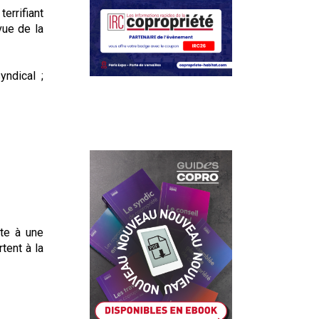
errifiant
vue de la
yndical ;
tte à une
tent à la