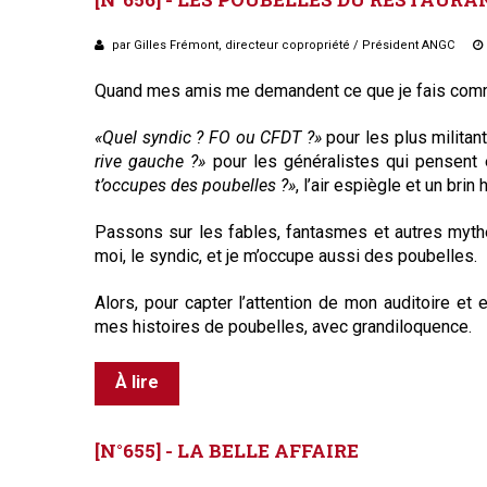
par Gilles Frémont, directeur copropriété / Président ANGC
Quand mes amis me demandent ce que je fais comme t
«Quel syndic ? FO ou CFDT ?»
pour les plus militant
rive gauche ?»
pour les généralistes qui pensent 
t’occupes des poubelles ?»
, l’air espiègle et un br
Passons sur les fables, fantasmes et autres mythe
moi, le syndic, et je m’occupe aussi des poubelles.
Alors, pour capter l’attention de mon auditoire et 
mes histoires de poubelles, avec grandiloquence.
À lire
[N°655]
-
LA
BELLE
AFFAIRE