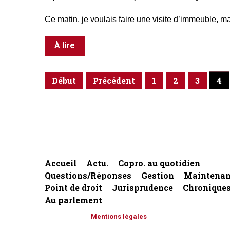
Ce matin, je voulais faire une visite d’immeuble, mai
À lire
4
Début
Précédent
1
2
3
Accueil
Actu.
Copro. au quotidien
Questions/Réponses
Gestion
Maintenan
Point de droit
Jurisprudence
Chronique
Au parlement
Mentions légales