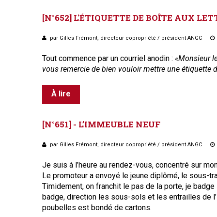
[N°652]
L'ÉTIQUETTE
DE
BOÎTE
AUX
LET
par Gilles Frémont, directeur copropriété / président ANGC
Tout commence par un courriel anodin :
«Monsieur le
vous remercie de bien vouloir mettre une étiquette
À lire
[N°651]
-
L’IMMEUBLE
NEUF
par Gilles Frémont, directeur copropriété / président ANGC
Je suis à l’heure au rendez-vous, concentré sur mon s
Le promoteur a envoyé le jeune diplômé, le sous-trait
Timidement, on franchit le pas de la porte, je badge 
badge, direction les sous-sols et les entrailles de l
poubelles est bondé de cartons.