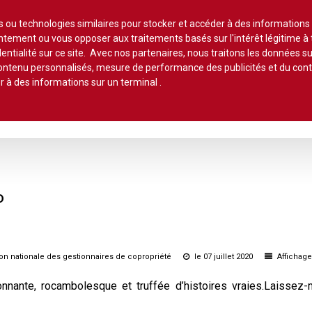
Lire un
es ou technologies similaires pour stocker et accéder à des informations
sentement ou vous opposer aux traitements basés sur l'intérêt légitime 
entialité sur ce site. Avec nos partenaires, nous traitons les données su
 contenu personnalisés, mesure de performance des publicités et du co
r à des informations sur un terminal
.
stion et maintenance
Pratique de la copro.
Jurisprudence
Qu
ts*
Ils ont dit
Commentaires 
hème :
Lot de copropriété
Application du
PETITES CHRONIQUES :
Le chiffre
e
O
Syndic de copropriété
Lot de copropriété
Conseil syndic
•
Erreurs à éviter
•
Sur le palier
Les indices
Travaux collectifs
Règlement de 
Parties communes
•
Le contentieux
•
Côté pro
Travaux individuels
Parties comm
Autres actus
•
À chacun sa quote -part
Parties privatives
ion nationale des gestionnaires de copropriété
le 07 juillet 2020
Affichage
•
Les bons comptes d'Alain
Les charges
Parties privati
onnante, rocambolesque et truffée d’histoires vraies.Laissez
•
Vis ma vie de gestionnaire de
Règlement de copropriété
copro