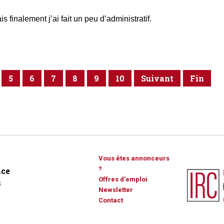
s finalement j’ai fait un peu d’administratif.
5
6
7
8
9
10
Suivant
Fin
Vous êtes annonceurs
?
ce
Offres d'emploi
s
Newsletter
Contact