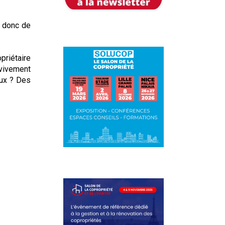
t donc de
priétaire
 vivement
aux ? Des