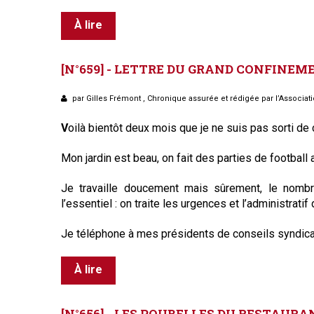
Règles de majorité
À lire
Charges
Contestation
Conseil syndical
[N°659]
-
LETTRE
DU
GRAND
CONFINEM
Procès verbal
Concierge, gardien
par Gilles Frémont , Chronique assurée et rédigée par l’Associat
Contentieux
V
oilà bientôt deux mois que je ne suis pas sorti de 
Mon jardin est beau, on fait des parties de football 
Je travaille doucement mais sûrement, le nomb
l’essentiel : on traite les urgences et l’administratif 
Je téléphone à mes présidents de conseils syndicau
À lire
[N°656]
-
LES
POUBELLES
DU
RESTAURA