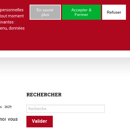
S'abonner
Se connecter
 numéro
 personnelles
En savoir
Accepter &
Refuser
plus
Fermer
à tout moment
ivantes :
ntenu, données
estions/réponses
Études juridiques
d'arrêts
 statut
al
copropriété
RECHERCHER
unes
Rechercher
s : 2629
ves
-moi vous
Valider