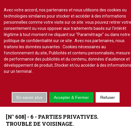
Avec votre accord, nos partenaires et nous utilisons des cookies ou
technologies similaires pour stocker et accéder à des informations
personnelles comme votre visite sur ce site. vous pouvez retirer votr
consentement ou vous opposer aux traitements basés sur l'intérêt
S'abonner
Lire un numéro
légitime à tout moment ne cliquant sur "Paramétrage" ou dans notre
politique de confidentialité sur ce site. Avec nos partenaires, nous
Se connecter
traitons les données suivantes : Cookies nécessaires au
fonctionnement du site, Publicités et contenu personnalisés, mesure
de performance des publicités et du contenu, données d'audience et
développement de produit, Stocker et/ou accéder à des information
sur un terminal
.
Accueil
Actu.
En savoir plus
Accepter & Fermer
Refuser
Point de droit
JURISPRUDENCE
PARTIES
PRIVATIVES
Au Parlement
Gestion et maintenance
[N°
608]
-
6
-
PARTIES
PRIVATIVES.
Pratique de la copro.
TROUBLE
DE
VOISINAGE.
Jurisprudence