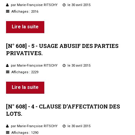
par Marie-Françoise RITSCHY
le 30 avril 2015
Questions/réponses
Affichages : 2016
Études juridiques
Copro. en difficulté
Lire la suite
Formez-vous !
Parole d'experts*
[N°
608]
-
5
-
USAGE
ABUSIF
DES
PARTIES
PRIVATIVES.
par Marie-Françoise RITSCHY
le 30 avril 2015
Affichages : 2229
Lire la suite
[N°
608]
-
4
-
CLAUSE
D’AFFECTATION
DES
LOTS.
par Marie-Françoise RITSCHY
le 30 avril 2015
Affichages : 1290