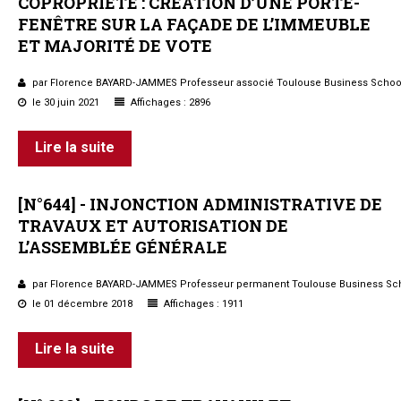
COPROPRIÉTÉ
:
CRÉATION
D’UNE
PORTE-
FENÊTRE
SUR
LA
FAÇADE
DE
L’IMMEUBLE
ET
MAJORITÉ
DE
VOTE
par Florence BAYARD-JAMMES Professeur associé Toulouse Business Schoo
le 30 juin 2021
Affichages : 2896
Lire la suite
[N°644]
-
INJONCTION
ADMINISTRATIVE
DE
TRAVAUX
ET
AUTORISATION
DE
L’ASSEMBLÉE
GÉNÉRALE
par Florence BAYARD-JAMMES Professeur permanent Toulouse Business Sc
le 01 décembre 2018
Affichages : 1911
Lire la suite