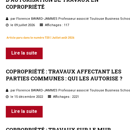
COPROPRIÉTÉ
Questions/réponses
Études juridiques
par Florence BAYARD-JAMMES Professeur associé Toulouse Business Schoo
Copro. en difficulté
le 09 juillet 2026
Affichages : 117
Formez-vous !
Parole d'experts*
Lire la suite
COPROPRIÉTÉ
:
TRAVAUX
AFFECTANT
LES
PARTIES
COMMUNES
:
QUI
LES
AUTORISE
?
par Florence BAYARD-JAMMES Professeur associé Toulouse Business Schoo
le 15 décembre 2022
Affichages : 2221
Lire la suite
COPROPRIÉTÉ
:
TRAVAUX
SUR
LE
MUR