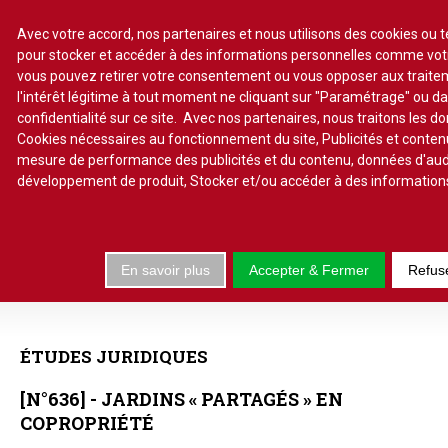
Avec votre accord, nos partenaires et nous utilisons des cookies ou t
pour stocker et accéder à des informations personnelles comme votre 
vous pouvez retirer votre consentement ou vous opposer aux traite
l'intérêt légitime à tout moment ne cliquant sur "Paramétrage" ou da
S'abonner
Lire un numéro
confidentialité sur ce site. Avec nos partenaires, nous traitons les d
Cookies nécessaires au fonctionnement du site, Publicités et conten
Se connecter
mesure de performance des publicités et du contenu, données d'aud
développement de produit, Stocker et/ou accéder à des information
En savoir plus
Accepter & Fermer
Refus
Accueil
Actu.
Point de droit
ÉTUDES
JURIDIQUES
Au Parlement
Gestion et maintenance
[N°636]
-
JARDINS
«
PARTAGÉS
»
EN
Pratique de la copro.
COPROPRIÉTÉ
Jurisprudence