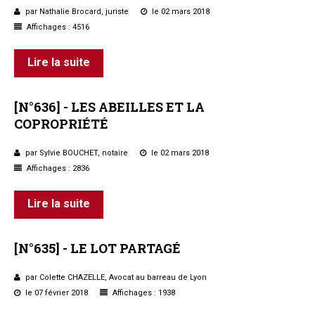
par Nathalie Brocard, juriste
le 02 mars 2018
Questions/réponses
Affichages : 4516
Études juridiques
Copro. en difficulté
Lire la suite
Formez-vous !
Parole d'experts*
[N°636]
-
LES
ABEILLES
ET
LA
COPROPRIÉTÉ
par Sylvie BOUCHET, notaire
le 02 mars 2018
Affichages : 2836
Lire la suite
[N°635]
-
LE
LOT
PARTAGÉ
par Colette CHAZELLE, Avocat au barreau de Lyon
le 07 février 2018
Affichages : 1938