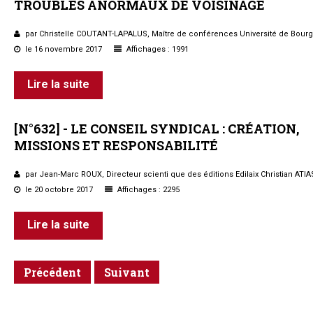
TROUBLES
ANORMAUX
DE
VOISINAGE
par Christelle COUTANT-LAPALUS, Maître de conférences Université de Bou
le 16 novembre 2017
Affichages : 1991
Lire la suite
[N°632]
-
LE
CONSEIL
SYNDICAL
:
CRÉATION,
MISSIONS
ET
RESPONSABILITÉ
par Jean-Marc ROUX, Directeur scienti que des éditions Edilaix Christian ATIA
le 20 octobre 2017
Affichages : 2295
Lire la suite
Précédent
Suivant