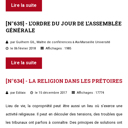
Lire la suite
[N°635]
-
L’ORDRE
DU
JOUR
DE
L’ASSEMBLÉE
GÉNÉRALE
par Guilhem GIL, Maître de conférences à Aix-Marseille Université
le 06 février 2018
Affichages : 1985
Lire la suite
[N°634]
-
LA
RELIGION
DANS
LES
PRÉTOIRES
par Edilaix
le 15 décembre 2017
Affichages : 17774
Lieu de vie, la copropriété peut être aussi un lieu où s’exerce une
activité religieuse. Il peut en découler des tensions, des troubles que
les tribunaux ont parfois à connaître. Des principes de solutions ont