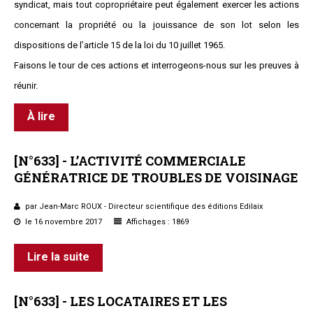
syndicat, mais tout copropriétaire peut également exercer les actions
concernant la propriété ou la jouissance de son lot selon les
dispositions de l’article 15 de la loi du 10 juillet 1965.
Faisons le tour de ces actions et interrogeons-nous sur les preuves à
réunir.
À lire
[N°633]
-
L’ACTIVITÉ
COMMERCIALE
GÉNÉRATRICE
DE
TROUBLES
DE
VOISINAGE
par Jean-Marc ROUX - Directeur scientifique des éditions Edilaix
le 16 novembre 2017
Affichages : 1869
Lire la suite
[N°633]
-
LES
LOCATAIRES
ET
LES