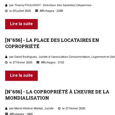
par Thierry POULICHOT - Directeur des Garanties Citoyennes
le 03 juillet 2020
Affichages : 2338
Lire la suite
[N°656]
-
LA
PLACE
DES
LOCATAIRES
EN
COPROPRIÉTÉ
par David Rodrigues, Juriste à l’association Consommation, Logement et Cad
le 27 février 2020
Affichages : 2152
Lire la suite
[N°656]
-
LA
COPROPRIÉTÉ
À
L’HEURE
DE
LA
MONDIALISATION
par Marie-Hélène Martial, Juriste
le 27 février 2020
Affichages : 1800