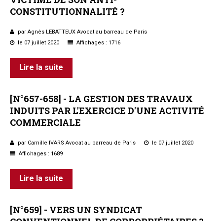
CONSTITUTIONNALITÉ ?
Questions/réponses
Études juridiques
par Agnès LEBATTEUX Avocat au barreau de Paris
Copro. en difficulté
le 07 juillet 2020
Affichages : 1716
Formez-vous !
Parole d'experts*
Lire la suite
[N°657-658]
-
LA
GESTION
DES
TRAVAUX
INDUITS
PAR
L'EXERCICE
D'UNE
ACTIVITÉ
COMMERCIALE
par Camille IVARS Avocat au barreau de Paris
le 07 juillet 2020
Affichages : 1689
Lire la suite
[N°659]
-
VERS
UN
SYNDICAT