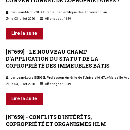
CONVENTIONNEL
DE
COPROPRIÉTAIRES ?
par Jean-Marc ROUX Directeur scientifique des éditions Edilaix
le 03 juillet 2020
Affichages : 1659
Lire la suite
[N°659]
-
LE
NOUVEAU
CHAMP
D’APPLICATION
DU
STATUT
DE
LA
COPROPRIÉTÉ
DES
IMMEUBLES
BÂTIS
par Jean-Louis BERGEL Professeur émérite de l’Université d’Aix-Marseille Avo
le 03 juillet 2020
Affichages : 1949
Lire la suite
[N°659]
-
CONFLITS
D’INTÉRÊTS,
COPROPRIÉTÉ
ET
ORGANISMES
HLM