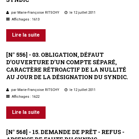
Questions/réponses
par Marie-Françoise RITSCHY
le 12 juillet 2011
Études juridiques
Affichages : 1613
Copro. en difficulté
Formez-vous !
Lire la suite
Parole d'experts*
[N°
556]
-
03.
OBLIGATION,
DÉFAUT
D’OUVERTURE
D’UN
COMPTE
SÉPARÉ,
CARACTÈRE
RÉTROACTIF
DE
LA
NULLITÉ
AU
JOUR
DE
LA
DÉSIGNATION
DU
SYNDIC.
par Marie-Françoise RITSCHY
le 12 juillet 2011
Affichages : 1622
Lire la suite
[N°
568]
-
15.
DEMANDE
DE
PRÊT
-
REFUS
-