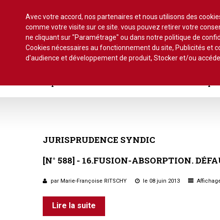
Avec votre accord, nos partenaires et nous utilisons des cooki
comme votre visite sur ce site. vous pouvez retirer votre con
ne cliquant sur "Paramétrage" ou dans notre politique de confid
Cookies nécessaires au fonctionnement du site, Publicités et
d'audience et développement de produit, Stocker et/ou accéde
Accueil
Actu.
Point de droit
Au Parlement
Ge
Copro. en difficulté
Formez-vous !
Parole d'exper
À la une du dernier numéro
Jurisprudence par thème
Assemblée générale, par t
Au fil de l'actu
Association syndicale d
JURISPRUDENCE
SYNDIC
Convocations
Interviews et entretiens
propriétaires
[N°
588]
-
16.FUSION-ABSORPTION.
DÉFA
Pouvoirs
Marché de l’immobilier
Assemblée générale
par Marie-Françoise RITSCHY
le 08 juin 2013
Bureaux de l'assemblée
Affichage
Études et rapports
Application du statut
Vote des résolutions
Lire la suite
PRÉCONISATIONS DU GRECCO
Bail d'habitation