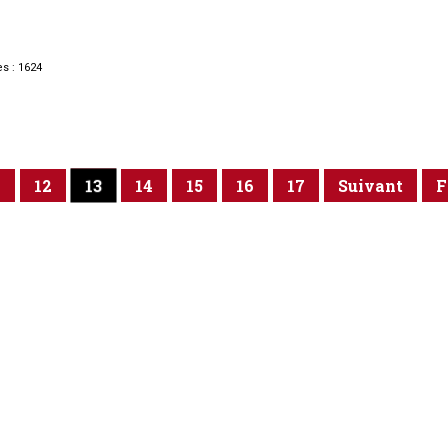
s : 1624
13
1
12
14
15
16
17
Suivant
F