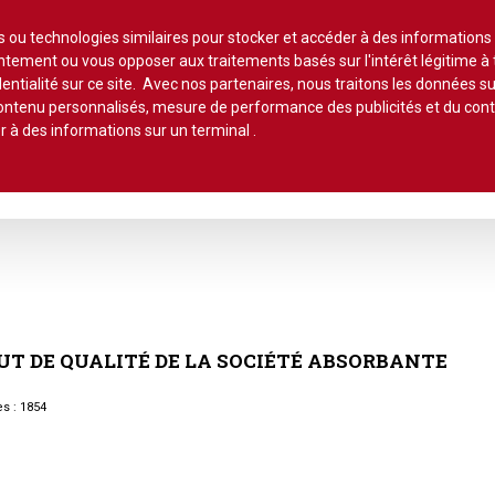
Lire un
es ou technologies similaires pour stocker et accéder à des informations
sentement ou vous opposer aux traitements basés sur l'intérêt légitime 
entialité sur ce site. Avec nos partenaires, nous traitons les données su
 contenu personnalisés, mesure de performance des publicités et du co
r à des informations sur un terminal
.
stion et maintenance
Pratique de la copro.
Jurisprudence
Qu
ts*
Ils ont dit
Commentaires 
hème :
Lot de copropriété
Application du
PETITES CHRONIQUES :
Le chiffre
e
Syndic de copropriété
Lot de copropriété
Conseil syndic
•
Erreurs à éviter
•
Sur le palier
Les indices
Travaux collectifs
Règlement de 
UT
DE
QUALITÉ
DE
LA
SOCIÉTÉ
ABSORBANTE
Parties communes
•
Le contentieux
•
Côté pro
Travaux individuels
Parties comm
Autres actus
•
À chacun sa quote -part
Parties privatives
s : 1854
•
Les bons comptes d'Alain
Les charges
Parties privati
•
Vis ma vie de gestionnaire de
Règlement de copropriété
copro