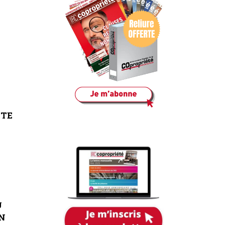
NTE
U
N