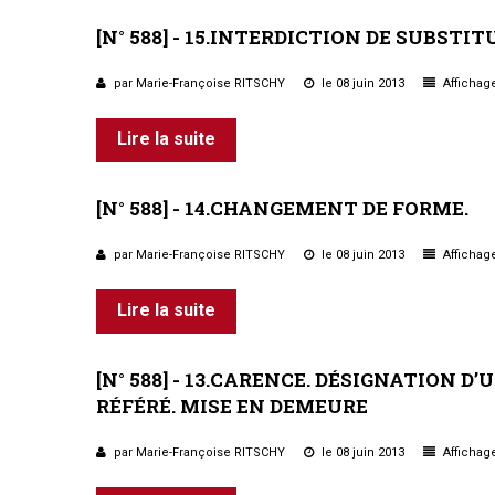
Règles de majorité
[N°
588]
-
15.INTERDICTION
DE
SUBSTIT
Charges
Contestation
par Marie-Françoise RITSCHY
le 08 juin 2013
Affichage
Conseil syndical
Procès verbal
Lire la suite
Concierge, gardien
Contentieux
[N°
588] -
14.CHANGEMENT
DE
FORME.
par Marie-Françoise RITSCHY
le 08 juin 2013
Affichage
Lire la suite
[N°
588]
-
13.CARENCE.
DÉSIGNATION
D’
RÉFÉRÉ.
MISE
EN
DEMEURE
par Marie-Françoise RITSCHY
le 08 juin 2013
Affichage