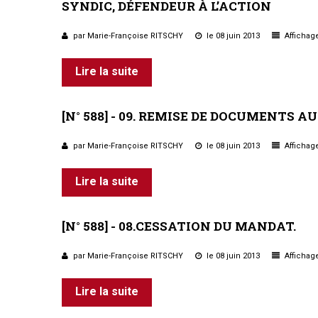
SYNDIC,
DÉFENDEUR
À
L’ACTION
par Marie-Françoise RITSCHY
le 08 juin 2013
Affichage
Lire la suite
[N°
588]
-
09.
REMISE
DE
DOCUMENTS
AU
par Marie-Françoise RITSCHY
le 08 juin 2013
Affichage
Lire la suite
[N°
588]
-
08.CESSATION
DU
MANDAT.
par Marie-Françoise RITSCHY
le 08 juin 2013
Affichage
Lire la suite