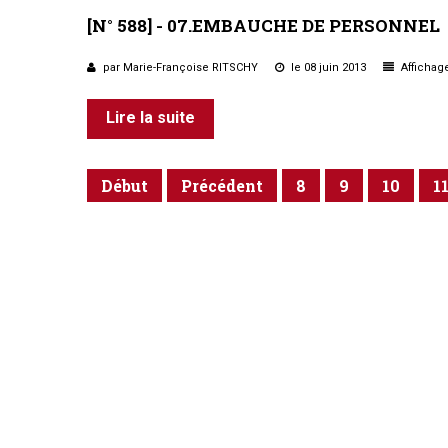
[N°
588]
-
07.EMBAUCHE
DE
PERSONNEL
par Marie-Françoise RITSCHY
le 08 juin 2013
Affichage
Lire la suite
Début
Précédent
8
9
10
1