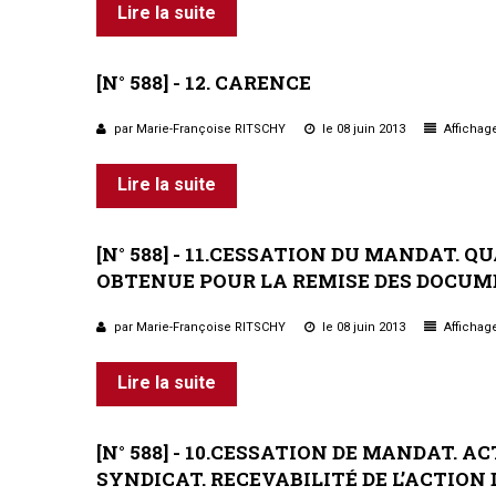
Lire la suite
[N°
588]
-
12.
CARENCE
par Marie-Françoise RITSCHY
le 08 juin 2013
Affichage
Lire la suite
[N°
588]
-
11.CESSATION
DU
MANDAT.
QU
OBTENUE
POUR
LA
REMISE
DES
DOCUM
par Marie-Françoise RITSCHY
le 08 juin 2013
Affichage
Lire la suite
[N°
588]
-
10.CESSATION
DE
MANDAT.
AC
SYNDICAT.
RECEVABILITÉ
DE
L’ACTION