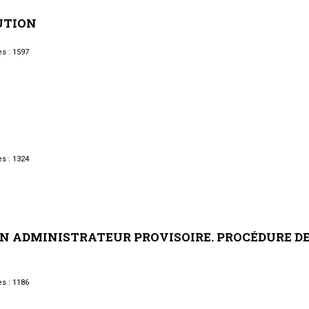
Syndic
UTION
Syndicat de copropriétaires
s : 1597
Travaux
Marchands de sommeil et
copropriété en difficulté
s : 1324
UN
ADMINISTRATEUR
PROVISOIRE.
PROCÉDURE
D
s : 1186