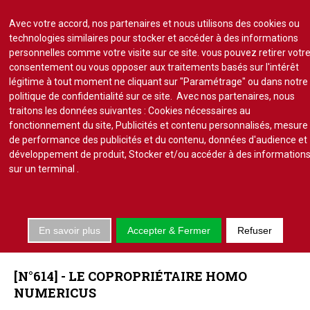
Avec votre accord, nos partenaires et nous utilisons des cookies ou
technologies similaires pour stocker et accéder à des informations
personnelles comme votre visite sur ce site. vous pouvez retirer votr
consentement ou vous opposer aux traitements basés sur l'intérêt
S'abonner
Lire un numéro
légitime à tout moment ne cliquant sur "Paramétrage" ou dans notre
politique de confidentialité sur ce site. Avec nos partenaires, nous
Se connecter
traitons les données suivantes : Cookies nécessaires au
fonctionnement du site, Publicités et contenu personnalisés, mesure
de performance des publicités et du contenu, données d'audience et
développement de produit, Stocker et/ou accéder à des information
sur un terminal
.
Accueil
Actu.
En savoir plus
Accepter & Fermer
Refuser
Point de droit
ÉTUDES
JURIDIQUES
Au Parlement
Gestion et maintenance
[N°614]
-
LE
COPROPRIÉTAIRE
HOMO
Pratique de la copro.
NUMERICUS
Jurisprudence