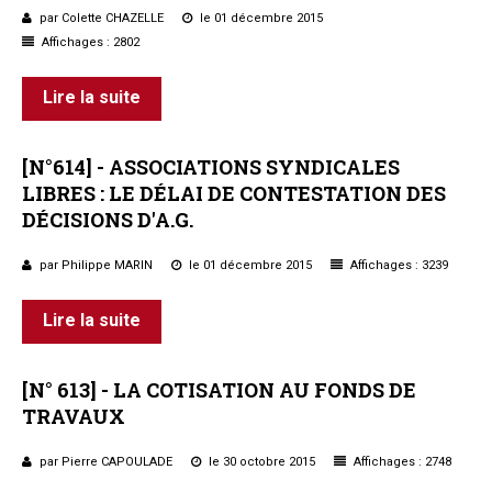
par Colette CHAZELLE
le 01 décembre 2015
Questions/réponses
Affichages : 2802
Études juridiques
Copro. en difficulté
Lire la suite
Formez-vous !
Parole d'experts*
[N°614]
-
ASSOCIATIONS
SYNDICALES
LIBRES
:
LE
DÉLAI
DE
CONTESTATION
DES
DÉCISIONS
D'A.G.
par Philippe MARIN
le 01 décembre 2015
Affichages : 3239
Lire la suite
[N°
613]
-
LA
COTISATION
AU
FONDS
DE
TRAVAUX
par Pierre CAPOULADE
le 30 octobre 2015
Affichages : 2748