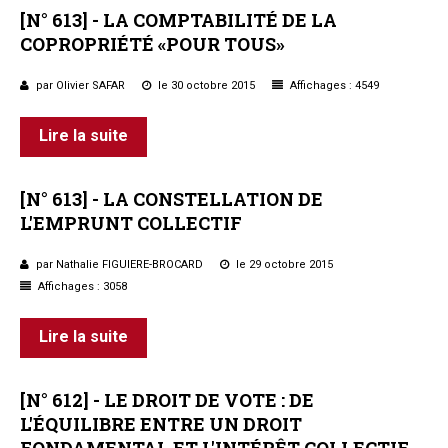
[N°
613]
-
LA
COMPTABILITÉ
DE
LA
COPROPRIÉTÉ
«POUR
TOUS»
par Olivier SAFAR
le 30 octobre 2015
Affichages : 4549
Lire la suite
[N°
613]
-
LA
CONSTELLATION
DE
L'EMPRUNT
COLLECTIF
par Nathalie FIGUIERE-BROCARD
le 29 octobre 2015
Affichages : 3058
Lire la suite
[N°
612]
-
LE
DROIT
DE
VOTE
:
DE
L'ÉQUILIBRE
ENTRE
UN
DROIT
FONDAMENTAL
ET
L'INTÉRÊT
COLLECTIF