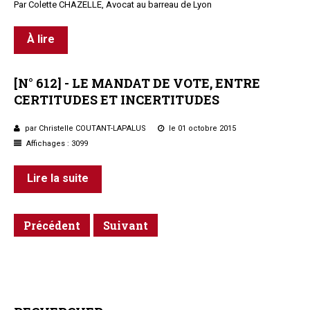
Par Colette CHAZELLE, Avocat au barreau de Lyon
À lire
[N°
612]
-
LE
MANDAT
DE
VOTE,
ENTRE
CERTITUDES
ET
INCERTITUDES
par Christelle COUTANT-LAPALUS
le 01 octobre 2015
Affichages : 3099
Lire la suite
Précédent
Suivant