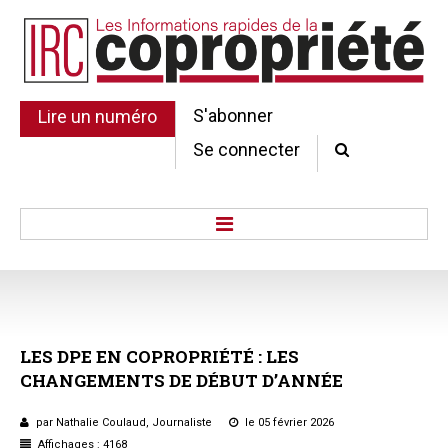
S'abonner
Lire un numéro
Se connecter
Accueil
Actu.
Point de droit
LES
DPE
EN
COPROPRIÉTÉ
:
LES
Au Parlement
CHANGEMENTS
DE
DÉBUT
D’ANNÉE
Gestion et maintenance
Pratique de la copro.
par Nathalie Coulaud, Journaliste
le 05 février 2026
Jurisprudence
Affichages : 4168