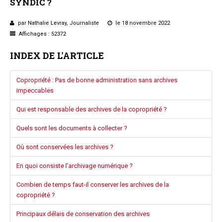
SYNDIC ?
Questions/réponses
Études juridiques
par Nathalie Levray, Journaliste
le 18 novembre 2022
Affichages : 52372
Copro. en difficulté
Formez-vous !
INDEX DE L'ARTICLE
Parole d'experts*
Copropriété : Pas de bonne administration sans archives
impeccables
Qui est responsable des archives de la copropriété ?
Quels sont les documents à collecter ?
Où sont conservées les archives ?
En quoi consiste l’archivage numérique ?
Combien de temps faut-il conserver les archives de la
copropriété ?
Principaux délais de conservation des archives