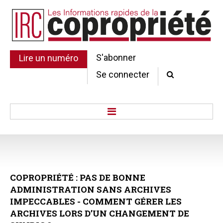
S'abonner
Lire un numéro
Se connecter
Accueil
Actu.
Point de droit
COPROPRIÉTÉ
:
PAS
DE
BONNE
Au Parlement
ADMINISTRATION
SANS
ARCHIVES
Gestion et maintenance
IMPECCABLES
-
COMMENT
GÉRER
LES
Pratique de la copro.
ARCHIVES
LORS
D’UN
CHANGEMENT
DE
Jurisprudence