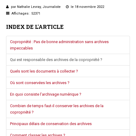
Questions/réponses
par Nathalie Levray, Journaliste
le 18 novembre 2022
Affichages : 52371
Études juridiques
Copro. en difficulté
INDEX DE L'ARTICLE
Formez-vous !
Parole d'experts*
Copropriété : Pas de bonne administration sans archives
impeccables
Qui est responsable des archives de la copropriété ?
Quels sont les documents à collecter ?
Où sont conservées les archives ?
En quoi consiste l’archivage numérique ?
Combien de temps faut-il conserver les archives de la
copropriété ?
Principaux délais de conservation des archives
Comment classer les archives ?