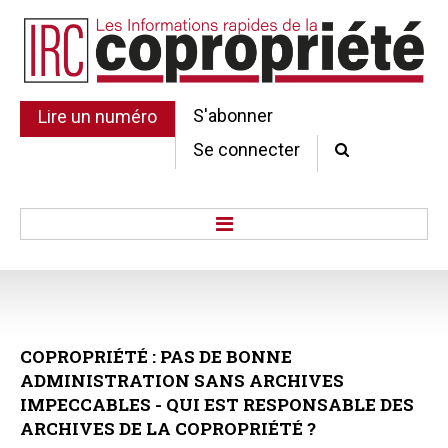
S'abonner
Lire un numéro
Se connecter
Accueil
Actu.
Point de droit
COPROPRIÉTÉ
:
PAS
DE
BONNE
Au Parlement
ADMINISTRATION
SANS
ARCHIVES
Gestion et maintenance
IMPECCABLES
-
QUI
EST
RESPONSABLE
DES
Pratique de la copro.
ARCHIVES
DE
LA
COPROPRIÉTÉ
?
Jurisprudence