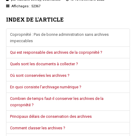
Questions/réponses
Affichages : 52367
Études juridiques
INDEX DE L'ARTICLE
Copro. en difficulté
Formez-vous !
Copropriété : Pas de bonne administration sans archives
Parole d'experts*
impeccables
Qui est responsable des archives de la copropriété ?
Quels sont les documents à collecter ?
Où sont conservées les archives ?
En quoi consiste l’archivage numérique ?
Combien de temps faut-il conserver les archives de la
copropriété ?
Principaux délais de conservation des archives
Comment classer les archives ?