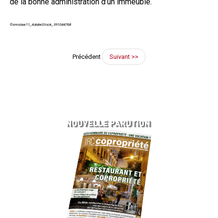
de la bonne administration d’un immeuble.
©smolaw11_AdobeStock_391044768
Précédent
Suivant >>