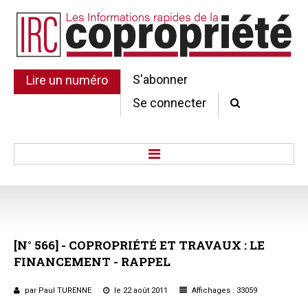
S'abonner
Lire un numéro
Se connecter
Accueil
Actu.
Point de droit
[N°
566]
-
COPROPRIÉTÉ
ET
TRAVAUX
:
LE
Au Parlement
FINANCEMENT
-
RAPPEL
Gestion et maintenance
Pratique de la copro.
par Paul TURENNE
le 22 août 2011
Affichages : 33059
Jurisprudence