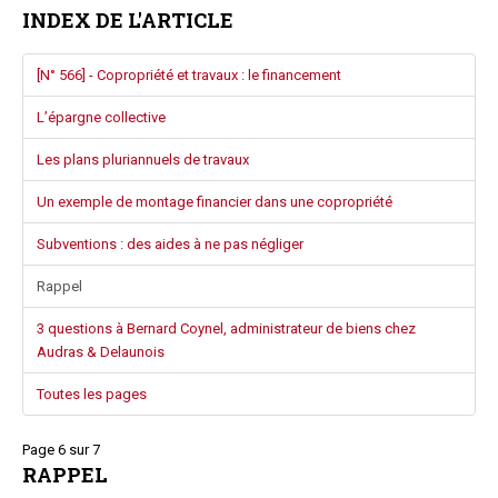
INDEX DE L'ARTICLE
Questions/réponses
Études juridiques
[N° 566] - Copropriété et travaux : le financement
Copro. en difficulté
Formez-vous !
L’épargne collective
Parole d'experts*
Les plans pluriannuels de travaux
Un exemple de montage financier dans une copropriété
Subventions : des aides à ne pas négliger
Rappel
3 questions à Bernard Coynel, administrateur de biens chez
Audras & Delaunois
Toutes les pages
Page 6 sur 7
RAPPEL