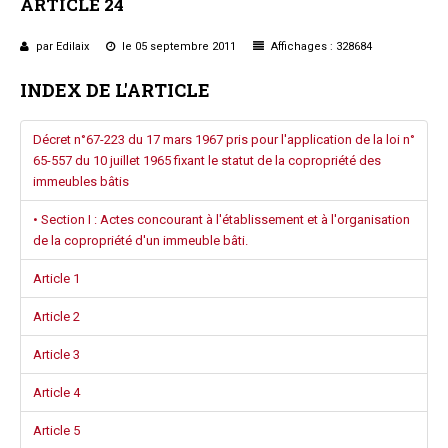
ARTICLE
24
Questions/réponses
Études juridiques
par Edilaix
le 05 septembre 2011
Affichages : 328684
Copro. en difficulté
INDEX DE L'ARTICLE
Formez-vous !
Parole d'experts*
Décret n°67-223 du 17 mars 1967 pris pour l'application de la loi n°
65-557 du 10 juillet 1965 fixant le statut de la copropriété des
immeubles bâtis
• Section I : Actes concourant à l'établissement et à l'organisation
de la copropriété d'un immeuble bâti.
Article 1
Article 2
Article 3
Article 4
Article 5