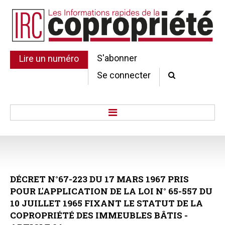
S'abonner
Lire un numéro
Se connecter
Accueil
Actu.
Point de droit
DÉCRET
N°67-223
DU
17
MARS
1967
PRIS
Au Parlement
POUR
L'APPLICATION
DE
LA
LOI
N°
65-557
DU
Gestion et maintenance
10
JUILLET
1965
FIXANT
LE
STATUT
DE
LA
Pratique de la copro.
COPROPRIÉTÉ
DES
IMMEUBLES
BÂTIS
-
Jurisprudence