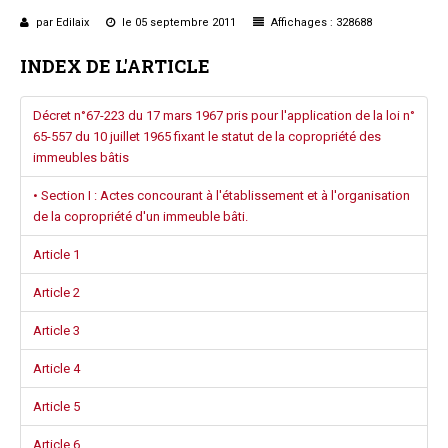
Questions/réponses
par Edilaix
le 05 septembre 2011
Affichages : 328688
Études juridiques
INDEX DE L'ARTICLE
Copro. en difficulté
Formez-vous !
Décret n°67-223 du 17 mars 1967 pris pour l'application de la loi n°
Parole d'experts*
65-557 du 10 juillet 1965 fixant le statut de la copropriété des
immeubles bâtis
• Section I : Actes concourant à l'établissement et à l'organisation
de la copropriété d'un immeuble bâti.
Article 1
Article 2
Article 3
Article 4
Article 5
Article 6