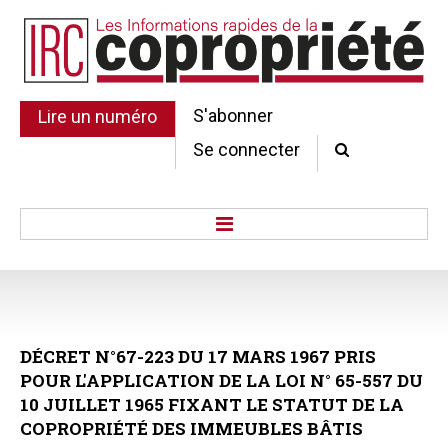
S'abonner
Lire un numéro
Se connecter
Accueil
Actu.
Point de droit
DÉCRET
N°67-223
DU
17
MARS
1967
PRIS
Au Parlement
POUR
L'APPLICATION
DE
LA
LOI
N°
65-557
DU
Gestion et maintenance
10
JUILLET
1965
FIXANT
LE
STATUT
DE
LA
Pratique de la copro.
COPROPRIÉTÉ
DES
IMMEUBLES
BÂTIS
Jurisprudence