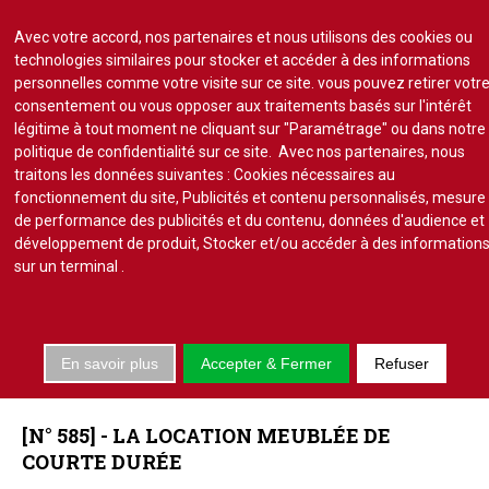
Avec votre accord, nos partenaires et nous utilisons des cookies ou
technologies similaires pour stocker et accéder à des informations
personnelles comme votre visite sur ce site. vous pouvez retirer votr
consentement ou vous opposer aux traitements basés sur l'intérêt
S'abonner
Lire un numéro
légitime à tout moment ne cliquant sur "Paramétrage" ou dans notre
politique de confidentialité sur ce site. Avec nos partenaires, nous
Se connecter
traitons les données suivantes : Cookies nécessaires au
fonctionnement du site, Publicités et contenu personnalisés, mesure
de performance des publicités et du contenu, données d'audience et
développement de produit, Stocker et/ou accéder à des information
sur un terminal
.
Accueil
Actu.
En savoir plus
Accepter & Fermer
Refuser
Point de droit
ÉTUDES
JURIDIQUES
Au Parlement
Gestion et maintenance
[N°
585]
-
LA
LOCATION
MEUBLÉE
DE
Pratique de la copro.
COURTE
DURÉE
Jurisprudence