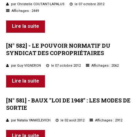
par Christelle COUTANT-LAPALUS
le 07 octobre 2012
Affichages : 2449
Lire la suite
[N°
582]
-
LE
POUVOIR
NORMATIF
DU
SYNDICAT
DES
COPROPRIÉTAIRES
par Guy VIGNERON
le 07 octobre 2012
Affichages : 2062
Lire la suite
[N°
581]
-
BAUX
"LOI
DE
1948"
:
LES
MODES
DE
SORTIE
par Natalia YANKELEVICH
le 02 août 2012
Affichages : 2912
Lire la suite