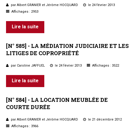
par Albert GRANIER et Jérôme HOCQUARD
le 24 février 2013
Questions/réponses
Affichages : 2953
Études juridiques
Copro. en difficulté
Lire la suite
Formez-vous !
Parole d'experts*
[N°
585]
-
LA
MÉDIATION
JUDICIAIRE
ET
LES
LITIGES
DE
COPROPRIÉTÉ
par Caroline JAFFUEL
le 24 février 2013
Affichages : 3522
Lire la suite
[N°
584]
-
LA
LOCATION
MEUBLÉE
DE
COURTE
DURÉE
par Albert GRANIER et Jérôme HOCQUARD
le 21 décembre 2012
Affichages : 3966