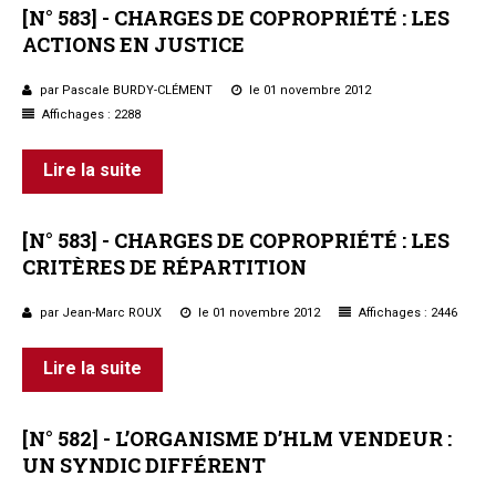
[N°
583]
-
CHARGES
DE
COPROPRIÉTÉ
:
LES
ACTIONS
EN
JUSTICE
par Pascale BURDY-CLÉMENT
le 01 novembre 2012
Affichages : 2288
Lire la suite
[N°
583]
-
CHARGES
DE
COPROPRIÉTÉ
:
LES
CRITÈRES
DE
RÉPARTITION
par Jean-Marc ROUX
le 01 novembre 2012
Affichages : 2446
Lire la suite
[N°
582]
-
L’ORGANISME
D’HLM
VENDEUR
:
UN
SYNDIC
DIFFÉRENT