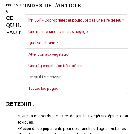
INDEX DE L'ARTICLE
Page 6 sur
Questions/réponses
6
Études juridiques
CE
[N° 561] - Copropriété : et pourquoi pas une aire de jeu ?
Copro. en difficulté
QU'IL
Formez-vous !
FAUT
Une maintenance à ne pas négliger
Parole d'experts*
Quel sol choisir ?
Attention aux végétaux !
Une réglementation très précise
Ce qu'il faut retenir
Toutes les pages
RETENIR :
•Eviter aux abords de l’aire de jeu les végétaux épineux ou
toxiques.
•Prévoir des équipements pour des tranches d’âges existantes.