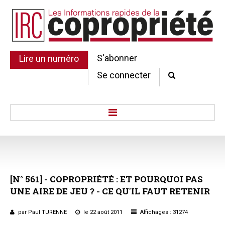
S'abonner
Lire un numéro
Se connecter
Accueil
Actu.
Point de droit
[N°
561]
-
COPROPRIÉTÉ
:
ET
POURQUOI
PAS
Au Parlement
UNE
AIRE
DE
JEU
?
-
CE
QU'IL
FAUT
RETENIR
Gestion et maintenance
Pratique de la copro.
par Paul TURENNE
le 22 août 2011
Affichages : 31274
Jurisprudence