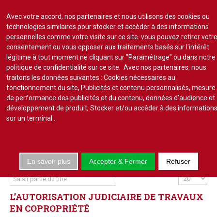
Avec votre accord, nos partenaires et nous utilisons des cookies ou
technologies similaires pour stocker et accéder à des informations
personnelles comme votre visite sur ce site. vous pouvez retirer votr
consentement ou vous opposer aux traitements basés sur l'intérêt
S'abonner
Lire un numéro
légitime à tout moment ne cliquant sur "Paramétrage" ou dans notre
politique de confidentialité sur ce site. Avec nos partenaires, nous
Se connecter
traitons les données suivantes : Cookies nécessaires au
fonctionnement du site, Publicités et contenu personnalisés, mesure
de performance des publicités et du contenu, données d'audience et
développement de produit, Stocker et/ou accéder à des information
sur un terminal
.
Accueil
Actu.
En savoir plus
Accepter & Fermer
Refuser
Point de droit
Au Parlement
Saisir
Affichage
partie
#
Gestion et maintenance
L’AUTORISATION
JUDICIAIRE
DE
TRAVAUX
du
Pratique de la copro.
EN
COPROPRIÉTÉ
titre
Jurisprudence