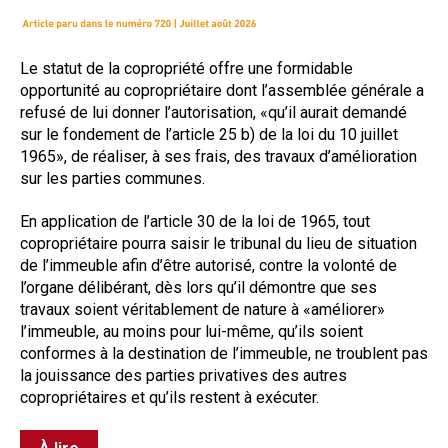
Questions/réponses
Études juridiques
L
e statut de la copropriété offre une formidable
Copro. en difficulté
opportunité au copropriétaire dont l’assemblée générale a
Formez-vous !
refusé de lui donner l’autorisation, «qu’il aurait demandé
Parole d'experts*
sur le fondement de l’article 25 b) de la loi du 10 juillet
1965», de réaliser, à ses frais, des travaux d’amélioration
sur les parties communes.
En application de l’article 30 de la loi de 1965, tout
copropriétaire pourra saisir le tribunal du lieu de situation
de l’immeuble afin d’être autorisé, contre la volonté de
l’organe délibérant, dès lors qu’il démontre que ses
travaux soient véritablement de nature
à «améliorer»
l’i
mmeuble, au moins pour lui-même, qu’ils soient
conformes à la destination de l’immeuble, ne troublent pas
la jouissance des parties privatives des autres
copropriétaires et qu’ils restent à exécuter.