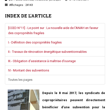
Questions/réponses
Affichages : 24143
Études juridiques
INDEX DE L'ARTICLE
Copro. en difficulté
Formez-vous !
[CCED N°11] - Le point sur : La nouvelle aide de l’ANAH en faveur
Parole d'experts*
des copropriétés fragiles
I.- Définition des copropriétés fragiles
II.- Travaux de rénovation énergétique subventionnables
III.- Obligation d’assistance à maîtrise d’ouvrage
IV.- Montant des subventions
Toutes les pages
Depuis le 8 mai 2017, les syndicats de
copropriétaires peuvent directement
bénéficier d’une subvention pour la