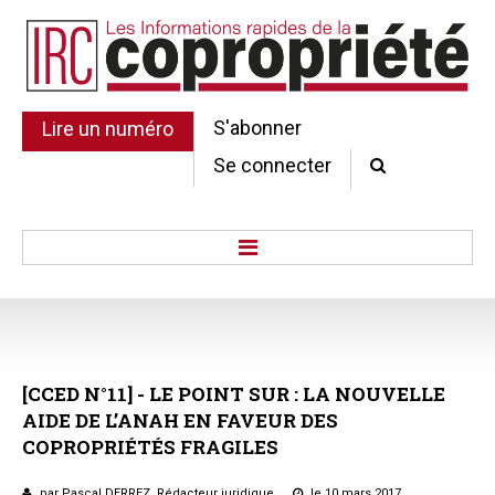
S'abonner
Lire un numéro
Se connecter
Accueil
Actu.
Point de droit
[CCED
N°11]
-
LE
POINT
SUR
:
LA
NOUVELLE
Au Parlement
AIDE
DE
L’ANAH
EN
FAVEUR
DES
Gestion et maintenance
COPROPRIÉTÉS
FRAGILES
Pratique de la copro.
Jurisprudence
par Pascal DERREZ, Rédacteur juridique
le 10 mars 2017