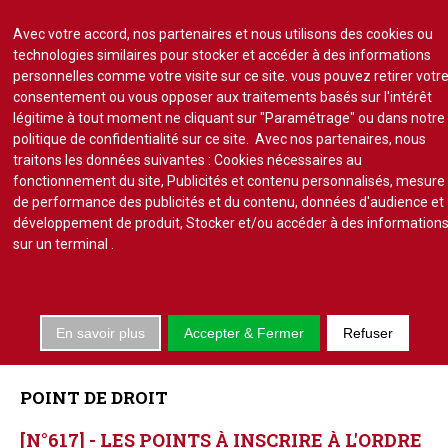
Avec votre accord, nos partenaires et nous utilisons des cookies ou
technologies similaires pour stocker et accéder à des informations
personnelles comme votre visite sur ce site. vous pouvez retirer votr
consentement ou vous opposer aux traitements basés sur l'intérêt
S'abonner
Lire un numéro
légitime à tout moment ne cliquant sur "Paramétrage" ou dans notre
politique de confidentialité sur ce site. Avec nos partenaires, nous
Se connecter
traitons les données suivantes : Cookies nécessaires au
fonctionnement du site, Publicités et contenu personnalisés, mesure
de performance des publicités et du contenu, données d'audience et
développement de produit, Stocker et/ou accéder à des information
sur un terminal
.
Accueil
Actu.
En savoir plus
Accepter & Fermer
Refuser
Point de droit
Au Parlement
Gestion et maintenance
POINT
DE
DROIT
Pratique de la copro.
[N°617]
-
LES
POINTS
À
INSCRIRE
À
L'ORDRE
Jurisprudence