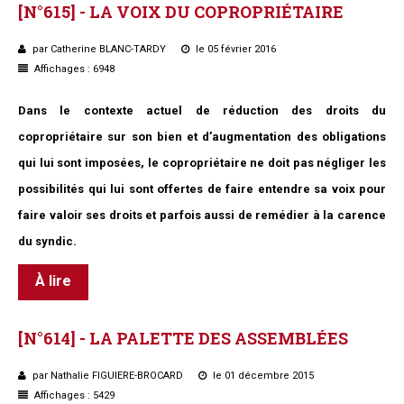
[N°615]
-
LA
VOIX
DU
COPROPRIÉTAIRE
par Catherine BLANC-TARDY
le 05 février 2016
Affichages : 6948
Dans le contexte actuel de réduction des droits du
copropriétaire sur son bien et d’augmentation des obligations
qui lui sont imposées, le copropriétaire ne doit pas négliger les
possibilités qui lui sont offertes de faire entendre sa voix pour
faire valoir ses droits et parfois aussi de remédier à la carence
du syndic.
À lire
[N°614]
-
LA
PALETTE
DES
ASSEMBLÉES
par Nathalie FIGUIERE-BROCARD
le 01 décembre 2015
Affichages : 5429