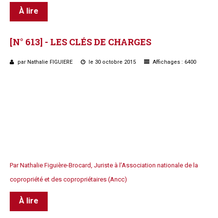
À lire
[N°
613]
-
LES
CLÉS
DE
CHARGES
par Nathalie FIGUIERE
le 30 octobre 2015
Affichages : 6400
Petit rappel des règles mises en place par la loi du 10 juillet 1965
qui a clarifié la dichotomie entre les charges relatives aux
éléments d’équipement communs et les charges communes
générales.
Par Nathalie Figuière-Brocard, Juriste à l’Association nationale de la
copropriété et des copropriétaires (Ancc)
À lire