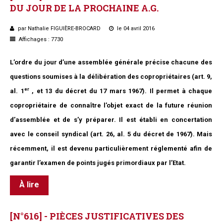
DU
JOUR
DE
LA
PROCHAINE
A.G.
Questions/réponses
Études juridiques
par Nathalie FIGUIÈRE-BROCARD
le 04 avril 2016
Copro. en difficulté
Affichages : 7730
Formez-vous !
L’ordre du jour d’une assemblée générale précise chacune des
Parole d'experts*
questions soumises à la délibération des copropriétaires (art. 9,
er
al. 1
, et 13 du décret du 17 mars 1967). Il permet à chaque
copropriétaire de connaître l’objet exact de la future réunion
d’assemblée et de s’y préparer. Il est établi en concertation
avec le conseil syndical (art. 26, al. 5 du décret de 1967). Mais
récemment, il est devenu particulièrement réglementé afin de
garantir l’examen de points jugés primordiaux par l’Etat.
À lire
[N°616]
-
PIÈCES
JUSTIFICATIVES
DES