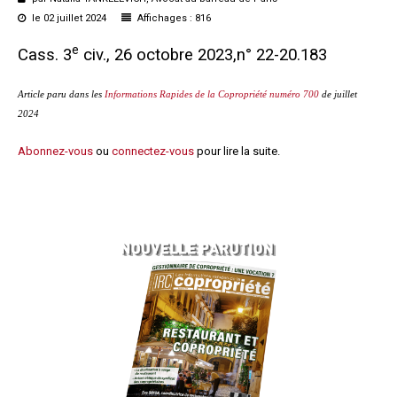
Questions/réponses
le 02 juillet 2024
Affichages : 816
Études juridiques
e
Cass. 3
civ., 26 octobre 2023,n° 22-20.183
Copro. en difficulté
Formez-vous !
Article paru dans les
Informations Rapides de la Copropriété numéro 700
de juillet
Parole d'experts*
2024
Abonnez-vous
ou
connectez-vous
pour lire la suite.