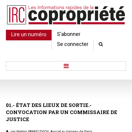
S'abonner
Lire un numéro
Se connecter
Accueil
Actu.
Point de droit
01.-
ÉTAT
DES
LIEUX
DE
SORTIE.-
Au Parlement
CONVOCATION
PAR
UN
COMMISSAIRE
DE
Gestion et maintenance
JUSTICE
Pratique de la copro.
Jurisprudence
par Natalia YANKELEVICH, Avocat au barreau de Paris