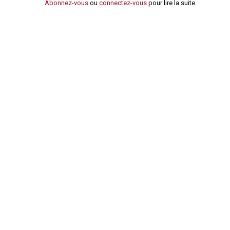
Abonnez-vous
ou
connectez-vous
pour lire la suite.
Règles de majorité
Charges
Contestation
Conseil syndical
Procès verbal
Concierge, gardien
Contentieux