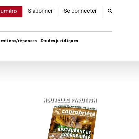
S'abonner
Se connecter
 numéro
estions/réponses
Études juridiques
d'arrêts
 statut
al
copropriété
unes
ves