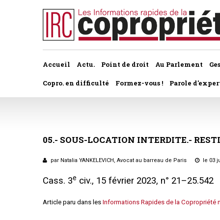
Accueil
Actu.
Point de droit
Au Parlement
Ge
Copro. en difficulté
Formez-vous !
Parole d'exper
À la une du dernier numéro
Jurisprudence par thème
Assemblée générale, par t
Au fil de l'actu
Association syndicale d
05.-
SOUS-LOCATION
INTERDITE.-
REST
Convocations
Interviews et entretiens
propriétaires
Pouvoirs
par Natalia YANKELEVICH, Avocat au barreau de Paris
le 03 j
Marché de l’immobilier
Assemblée générale
e
Cass. 3
civ., 15 février 2023, n° 21–25.542
Bureaux de l'assemblée
Études et rapports
Application du statut
Article paru dans les
Informations Rapides de la Copropriété
Vote des résolutions
PRÉCONISATIONS DU GRECCO
Bail d'habitation