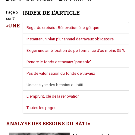
Questions/réponses
INDEX DE L'ARTICLE
Page 6
Études juridiques
sur 7
Copro. en difficulté
«
UNE
Regards croisés : Rénovation énergétique
Formez-vous !
Parole d'experts*
Instaurer un plan pluriannuel de travaux obligatoire
Exiger une amélioration de performance d’au moins 35 %
Rendre le fonds de travaux “portable”
Pas de valorisation du fonds de travaux
Une analyse des besoins du bâti
L’emprunt, clé de la rénovation
Toutes les pages
ANALYSE DES BESOINS DU BÂTI
»