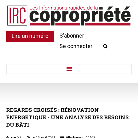
S'abonner
Lire un numéro
Se connecter
Accueil
Actu.
Point de droit
REGARDS
CROISÉS
:
RÉNOVATION
Au Parlement
ÉNERGÉTIQUE
-
UNE
ANALYSE
DES
BESOINS
Gestion et maintenance
DU
BÂTI
Pratique de la copro.
Jurisprudence
par YS
le 15 avril 2021
Affichages : 11637