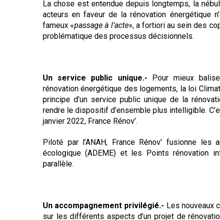
La chose est entendue depuis longtemps, la nébu
Règles de majorité
acteurs en faveur de la rénovation énergétique n
Charges
fameux «
passage à l’acte
», a fortiori au sein des co
Contestation
problématique des processus décisionnels.
Conseil syndical
Procès verbal
Concierge, gardien
Un service public unique.-
Pour mieux balise
Contentieux
rénovation énergétique des logements, la loi Climat
principe d’un service public unique de la rénovat
rendre le dispositif d’ensemble plus intelligible. C’e
janvier 2022, France Rénov’.
Piloté par l’ANAH, France Rénov’ fusionne les a
écologique (ADEME) et les Points rénovation inf
parallèle.
Un accompagnement privilégié.-
Les nouveaux c
sur les différents aspects d’un projet de rénovation