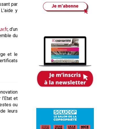
ssant par
 L’aide y
v.fr
, d’un
semble du
rge et le
ertificats
́novation
 l’Etat et
destes ou
 de leurs