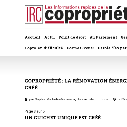
Accueil
Actu.
Point de droit
Au Parlement
Ge
Copro. en difficulté
Formez-vous !
Parole d'exper
À la une du dernier numéro
Jurisprudence par thème
Assemblée générale, par t
Au fil de l'actu
Association syndicale d
COPROPRIÉTÉ
:
LA
RÉNOVATION
ÉNERG
Convocations
CRÉÉ
Interviews et entretiens
propriétaires
Pouvoirs
par Sophie Michelin-Mazeraux, Journaliste juridique
le 05 a
Marché de l’immobilier
Assemblée générale
Bureaux de l'assemblée
Page 3 sur 5
Études et rapports
Application du statut
UN GUICHET UNIQUE EST CRÉÉ
Vote des résolutions
PRÉCONISATIONS DU GRECCO
Bail d'habitation