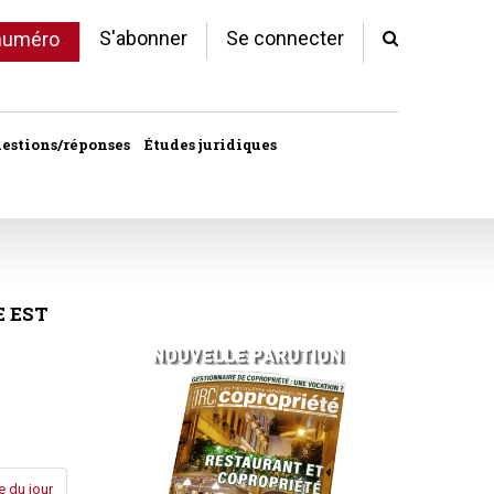
S'abonner
Se connecter
 numéro
estions/réponses
Études juridiques
d'arrêts
 statut
al
E
EST
copropriété
unes
ves
e du jour