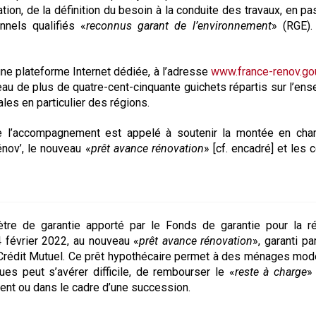
tion, de la définition du besoin à la conduite des travaux, en pa
nnels qualifiés «
reconnus garant de l’environnement
» (RGE).
une plateforme Internet dédiée, à l’adresse
www.france-renov.gou
au de plus de quatre-cent-cinquante guichets répartis sur l’en
iales en particulier des régions.
 de l’accompagnement est appelé à soutenir la montée en cha
ov’, le nouveau «
prêt avance rénovation
» [cf. encadré] et les c
ètre de garantie apporté par le Fonds de garantie pour la re
14 février 2022, au nouveau «
prêt avance rénovation
», garanti par
 Crédit Mutuel. Ce prêt hypothécaire permet à des ménages mo
ques peut s’avérer difficile, de rembourser le «
reste à charge
»
ment ou dans le cadre d’une succession.