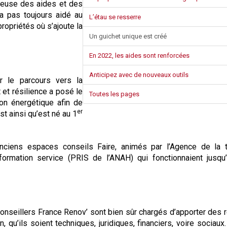
leuse des aides et des
Syndic
’a pas toujours aidé au
L’étau se resserre
propriétés où s’ajoute la
Syndicat de copropriétaires
Un guichet unique est créé
Travaux
En 2022, les aides sont renforcées
Marchands de sommeil et
Anticipez avec de nouveaux outils
r le parcours vers la
 et résilience a posé le
copropriété en difficulté
Toutes les pages
ion énergétique afin de
er
st ainsi qu’est né au 1
nciens espaces conseils Faire, animés par l’Agence de la tr
ormation service (PRIS de l’ANAH) qui fonctionnaient jusqu’
onseillers France Renov’ sont bien sûr chargés d’apporter des
, qu’ils soient techniques, juridiques, financiers, voire sociaux.