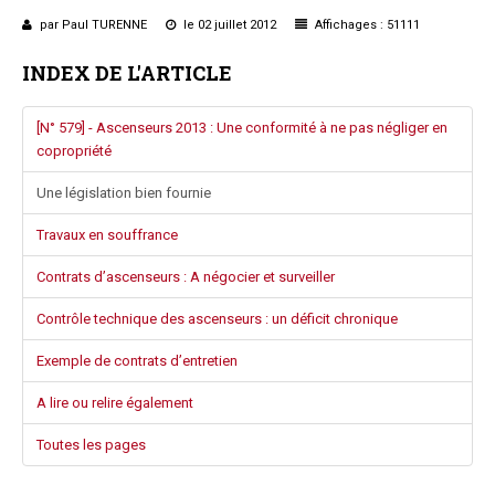
Questions/réponses
par Paul TURENNE
le 02 juillet 2012
Affichages : 51111
Études juridiques
INDEX DE L'ARTICLE
Copro. en difficulté
Formez-vous !
[N° 579] - Ascenseurs 2013 : Une conformité à ne pas négliger en
Parole d'experts*
copropriété
Une législation bien fournie
Travaux en souffrance
Contrats d’ascenseurs : A négocier et surveiller
Contrôle technique des ascenseurs : un déficit chronique
Exemple de contrats d’entretien
A lire ou relire également
Toutes les pages