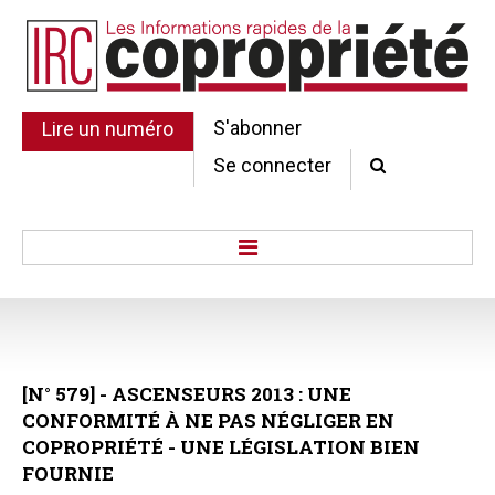
S'abonner
Lire un numéro
Se connecter
Accueil
Actu.
Point de droit
[N°
579]
-
ASCENSEURS
2013
:
UNE
Au Parlement
CONFORMITÉ
À
NE
PAS
NÉGLIGER
EN
Gestion et maintenance
COPROPRIÉTÉ
-
UNE
LÉGISLATION
BIEN
Pratique de la copro.
FOURNIE
Jurisprudence