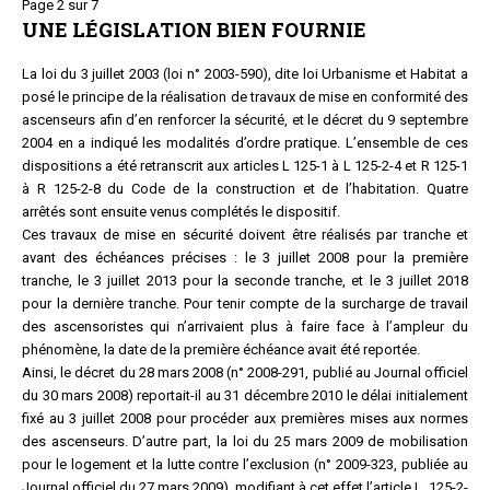
Page 2 sur 7
UNE LÉGISLATION BIEN FOURNIE
La loi du 3 juillet 2003 (loi n° 2003-590), dite loi Urbanisme et Habitat a
posé le principe de la réalisation de travaux de mise en conformité des
ascenseurs afin d’en renforcer la sécurité, et le décret du 9 septembre
2004 en a indiqué les modalités d’ordre pratique. L’ensemble de ces
dispositions a été retranscrit aux articles L 125-1 à L 125-2-4 et R 125-1
à R 125-2-8 du Code de la construction et de l’habitation. Quatre
arrêtés sont ensuite venus complétés le dispositif.
Ces travaux de mise en sécurité doivent être réalisés par tranche et
avant des échéances précises : le 3 juillet 2008 pour la première
tranche, le 3 juillet 2013 pour la seconde tranche, et le 3 juillet 2018
pour la dernière tranche. Pour tenir compte de la surcharge de travail
des ascensoristes qui n’arrivaient plus à faire face à l’ampleur du
phénomène, la date de la première échéance avait été reportée.
Ainsi, le décret du 28 mars 2008 (n° 2008-291, publié au Journal officiel
du 30 mars 2008) reportait-il au 31 décembre 2010 le délai initialement
fixé au 3 juillet 2008 pour procéder aux premières mises aux normes
des ascenseurs. D’autre part, la loi du 25 mars 2009 de mobilisation
pour le logement et la lutte contre l’exclusion (n° 2009-323, publiée au
Journal officiel du 27 mars 2009), modifiant à cet effet l’article L. 125-2-