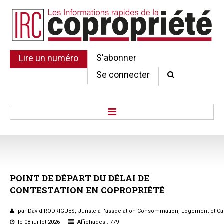
S'abonner
Lire un numéro
Se connecter
Accueil
Actu.
Point de droit
POINT
DE
DÉPART
DU
DÉLAI
DE
Au Parlement
CONTESTATION
EN
COPROPRIÉTÉ
Gestion et maintenance
Pratique de la copro.
par David RODRIGUES, Juriste à l'association Consommation, Logement et Ca
Jurisprudence
le 08 juillet 2026
Affichages : 779