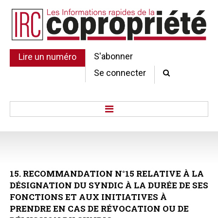
S'abonner
Lire un numéro
Se connecter
Accueil
Actu.
Point de droit
15.
RECOMMANDATION
N°15
RELATIVE
À
LA
Au Parlement
DÉSIGNATION
DU
SYNDIC
À
LA
DURÉE
DE
SES
Gestion et maintenance
FONCTIONS
ET
AUX
INITIATIVES
À
Pratique de la copro.
PRENDRE
EN
CAS
DE
RÉVOCATION
OU
DE
Jurisprudence