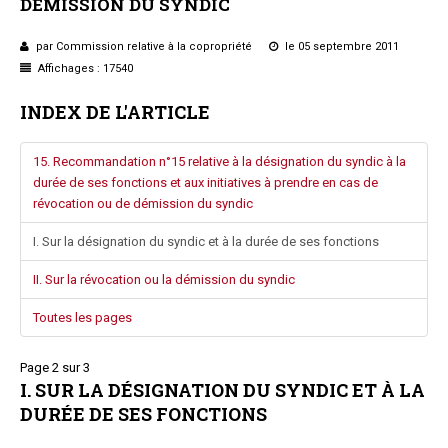
DÉMISSION
DU
SYNDIC
Questions/réponses
Études juridiques
par Commission relative à la copropriété
le 05 septembre 2011
Affichages : 17540
Copro. en difficulté
Formez-vous !
INDEX DE L'ARTICLE
Parole d'experts*
15. Recommandation n°15 relative à la désignation du syndic à la
durée de ses fonctions et aux initiatives à prendre en cas de
révocation ou de démission du syndic
I. Sur la désignation du syndic et à la durée de ses fonctions
II. Sur la révocation ou la démission du syndic
Toutes les pages
Page 2 sur 3
I. SUR LA DÉSIGNATION DU SYNDIC ET À LA
DURÉE DE SES FONCTIONS