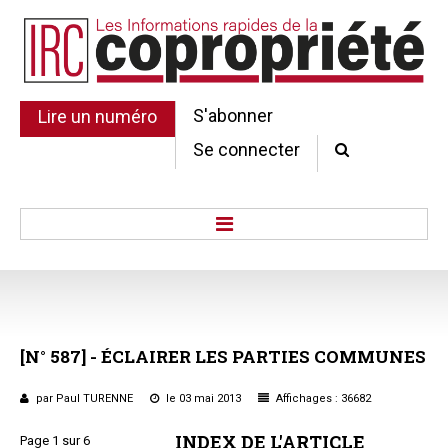
S'abonner
Lire un numéro
Se connecter
Accueil
Actu.
Point de droit
[N°
587]
-
ÉCLAIRER
LES
PARTIES
COMMUNES
Au Parlement
Gestion et maintenance
par Paul TURENNE
le 03 mai 2013
Affichages : 36682
Pratique de la copro.
INDEX DE L'ARTICLE
Page 1 sur 6
Jurisprudence