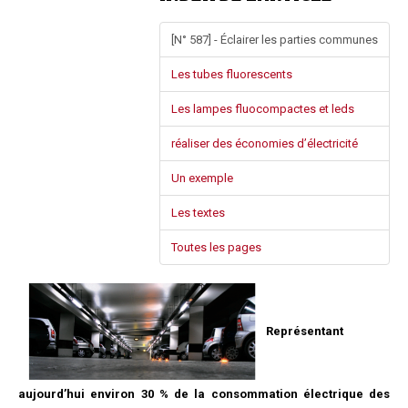
Questions/réponses
[N° 587] - Éclairer les parties communes
Études juridiques
Copro. en difficulté
Les tubes fluorescents
Formez-vous !
Les lampes fluocompactes et leds
Parole d'experts*
réaliser des économies d’électricité
Un exemple
Les textes
Toutes les pages
Représentant
aujourd’hui environ 30 % de la consommation électrique des