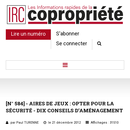
S'abonner
Lire un numéro
Se connecter
Accueil
Actu.
Point de droit
[N°
584]
-
AIRES
DE
JEUX
:
OPTER
POUR
LA
Au Parlement
SÉCURITÉ
-
DIX
CONSEILS
D’AMÉNAGEMENT
Gestion et maintenance
Pratique de la copro.
par Paul TURENNE
le 21 décembre 2012
Affichages : 31510
Jurisprudence