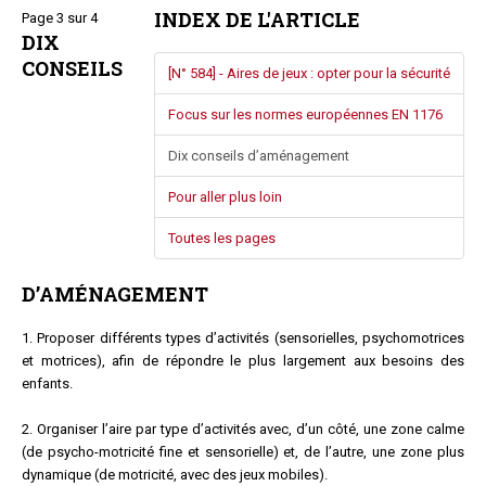
INDEX DE L'ARTICLE
Page 3 sur 4
Questions/réponses
DIX
Études juridiques
CONSEILS
[N° 584] - Aires de jeux : opter pour la sécurité
Copro. en difficulté
Formez-vous !
Focus sur les normes européennes EN 1176
Parole d'experts*
Dix conseils d’aménagement
Pour aller plus loin
Toutes les pages
D’AMÉNAGEMENT
1. Proposer différents types d’activités (sensorielles, psychomotrices
et motrices), afin de répondre le plus largement aux besoins des
enfants.
2. Organiser l’aire par type d’activités avec, d’un côté, une zone calme
(de psycho-motricité fine et sensorielle) et, de l’autre, une zone plus
dynamique (de motricité, avec des jeux mobiles).