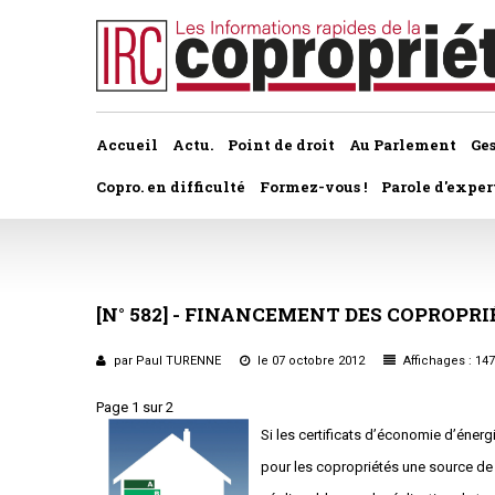
Accueil
Actu.
Point de droit
Au Parlement
Ge
Copro. en difficulté
Formez-vous !
Parole d'exper
À la une du dernier numéro
Jurisprudence par thème
Assemblée générale, par t
Au fil de l'actu
Association syndicale d
[N°
582]
-
FINANCEMENT
DES
COPROPRI
Convocations
Interviews et entretiens
propriétaires
Pouvoirs
par Paul TURENNE
le 07 octobre 2012
Affichages : 14
Marché de l’immobilier
Assemblée générale
Page 1 sur 2
Bureaux de l'assemblée
Si les certificats d’économie d’énerg
Études et rapports
Application du statut
Vote des résolutions
pour les copropriétés une source d
PRÉCONISATIONS DU GRECCO
Bail d'habitation