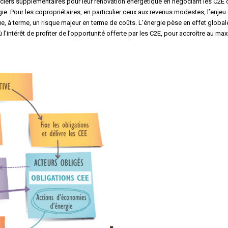
nanciers supplémentaires pour leur rénovation énergétique en négociant les C2E
 Pour les copropriétaires, en particulier ceux aux revenus modestes, l’enjeu 
e, à terme, un risque majeur en terme de coûts. L’énergie pèse en effet globa
où l’intérêt de profiter de l’opportunité offerte par les C2E, pour accroître au m