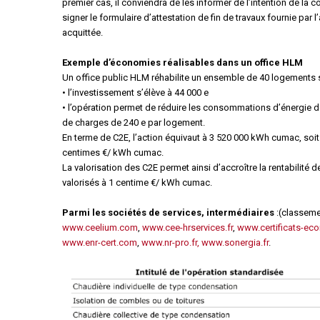
premier cas, il conviendra de les informer de l’intention de la c
signer le formulaire d’attestation de fin de travaux fournie par l
acquittée.
Exemple d’économies réalisables dans un office HLM
Un office public HLM réhabilite un ensemble de 40 logements s
• l’investissement s’élève à 44 000 e
• l’opération permet de réduire les consommations d’énergie d
de charges de 240 e par logement.
En terme de C2E, l’action équivaut à 3 520 000 kWh cumac, soit 
centimes €/ kWh cumac.
La valorisation des C2E permet ainsi d’accroître la rentabilité d
valorisés à 1 centime €/ kWh cumac.
Parmi les sociétés de services, intermédiaires
:(classeme
www.ceelium.com
,
www.cee-hrservices.fr
,
www.certificats-ec
www.enr-cert.com
,
www.nr-pro.fr, www.sonergia.fr
.