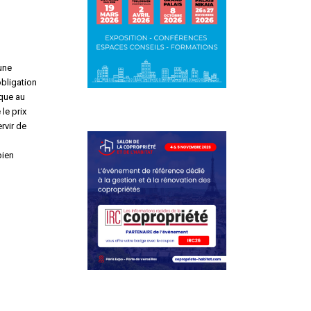
’une
obligation
ique au
le prix
rvir de
bien