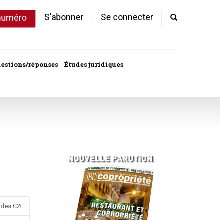
S'abonner
Se connecter
 numéro
estions/réponses
Études juridiques
d'arrêts
 statut
al
copropriété
unes
ves
e des C2E