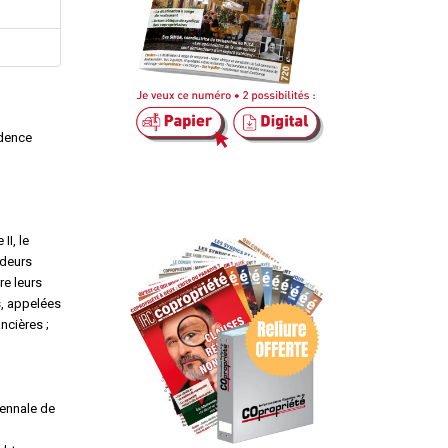
idence
II, le
ndeurs
re leurs
s, appelées
ncières ;
iennale de