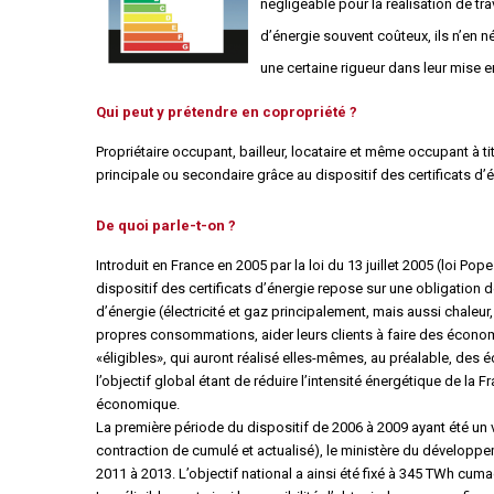
négligeable pour la réalisation de t
Règles de majorité
d’énergie souvent coûteux, ils n’en 
Charges
Contestation
une certaine rigueur dans leur mise 
Conseil syndical
Procès verbal
Qui peut y prétendre en copropriété ?
Concierge, gardien
Propriétaire occupant, bailleur, locataire et même occupant à t
principale ou secondaire grâce au dispositif des certificats d
Contentieux
De quoi parle-t-on ?
Introduit en France en 2005 par la loi du 13 juillet 2005 (loi Pope
dispositif des certificats d’énergie repose sur une obligation
d’énergie (électricité et gaz principalement, mais aussi chaleur
propres consommations, aider leurs clients à faire des écono
«éligibles», qui auront réalisé elles-mêmes, au préalable, des 
l’objectif global étant de réduire l’intensité énergétique de la 
économique.
La première période du dispositif de 2006 à 2009 ayant été u
contraction de cumulé et actualisé), le ministère du développem
2011 à 2013. L’objectif national a ainsi été fixé à 345 TWh cu