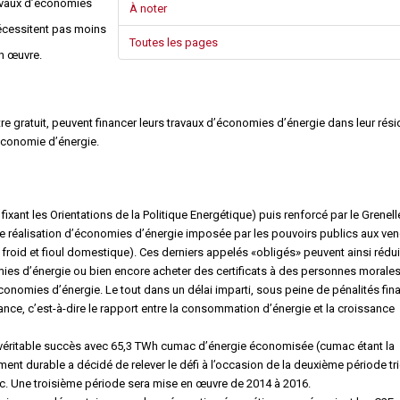
ravaux d’économies
Syndic
À noter
nécessitent pas moins
Toutes les pages
Syndicat de copropriétaires
en œuvre.
Travaux
itre gratuit, peuvent financer leurs travaux d’économies d’énergie dans leur rés
Marchands de sommeil et
’économie d’énergie.
copropriété en difficulté
 fixant les Orientations de la Politique Energétique) puis renforcé par le Grenelle 
 de réalisation d’économies d’énergie imposée par les pouvoirs publics aux ve
, froid et fioul domestique). Ces derniers appelés «obligés» peuvent ainsi rédui
mies d’énergie ou bien encore acheter des certificats à des personnes morale
économies d’énergie. Le tout dans un délai imparti, sous peine de pénalités fina
France, c’est-à-dire le rapport entre la consommation d’énergie et la croissance
n véritable succès avec 65,3 TWh cumac d’énergie économisée (cumac étant la
ent durable a décidé de relever le défi à l’occasion de la deuxième période tr
mac. Une troisième période sera mise en œuvre de 2014 à 2016.