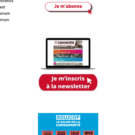
 obtenus
est
lement
aximum