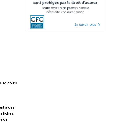
is en cours
ant à des
s fiches,
re de