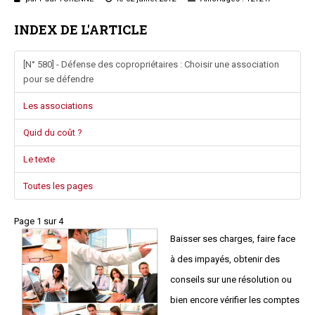
Questions/réponses
INDEX DE L'ARTICLE
Études juridiques
Copro. en difficulté
[N° 580] - Défense des copropriétaires : Choisir une association
Formez-vous !
pour se défendre
Parole d'experts*
Les associations
Quid du coût ?
Le texte
Toutes les pages
Page 1 sur 4
Baisser ses charges, faire face
à des impayés, obtenir des
conseils sur une résolution ou
bien encore vérifier les comptes