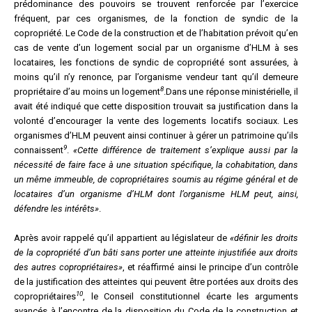
prédominance des pouvoirs se trouvent renforcée par l’exercice
fréquent, par ces organismes, de la fonction de syndic de la
copropriété. Le Code de la construction et de l’habitation prévoit qu’en
cas de vente d’un logement social par un organisme d’HLM à ses
locataires, les fonctions de syndic de copropriété sont assurées, à
moins qu’il n’y renonce, par l’organisme vendeur tant qu’il demeure
8
propriétaire d’au moins un logement
.Dans une réponse ministérielle, il
avait été indiqué que cette disposition trouvait sa justification dans la
volonté d’encourager la vente des logements locatifs sociaux. Les
organismes d’HLM peuvent ainsi continuer à gérer un patrimoine qu’ils
9
connaissent
.
«Cette différence de traitement s’explique aussi par la
nécessité de faire face à une situation spécifique, la cohabitation, dans
un même immeuble, de copropriétaires soumis au régime général et de
locataires d’un organisme d’HLM dont l’organisme HLM peut, ainsi,
défendre les intérêts»
.
Après avoir rappelé qu’il appartient au législateur de
«définir les droits
de la copropriété d’un bâti sans porter une atteinte injustifiée aux droits
des autres copropriétaires»
, et réaffirmé ainsi le principe d’un contrôle
de la justification des atteintes qui peuvent être portées aux droits des
10
copropriétaires
, le Conseil constitutionnel écarte les arguments
avancés à l’encontre de la disposition du Code de la construction et