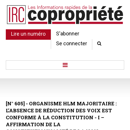
S'abonner
Lire un numéro
Se connecter
Accueil
Actu.
Point de droit
[N°
605]
-
ORGANISME
HLM
MAJORITAIRE
:
Au Parlement
L’ABSENCE
DE
RÉDUCTION
DES
VOIX
EST
Gestion et maintenance
CONFORME
À
LA
CONSTITUTION
-
I
–
Pratique de la copro.
AFFIRMATION
DE
LA
Jurisprudence