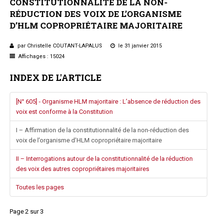
CONSTITUTIONNALITÉ
DE
LA
NON-
Questions/réponses
RÉDUCTION
DES
VOIX
DE
L’ORGANISME
Études juridiques
D’HLM
COPROPRIÉTAIRE
MAJORITAIRE
Copro. en difficulté
par Christelle COUTANT-LAPALUS
le 31 janvier 2015
Formez-vous !
Affichages : 15024
Parole d'experts*
INDEX DE L'ARTICLE
[N° 605] - Organisme HLM majoritaire : L’absence de réduction des
voix est conforme à la Constitution
I – Affirmation de la constitutionnalité de la non-réduction des
voix de l’organisme d’HLM copropriétaire majoritaire
II – Interrogations autour de la constitutionnalité de la réduction
des voix des autres copropriétaires majoritaires
Toutes les pages
Page 2 sur 3