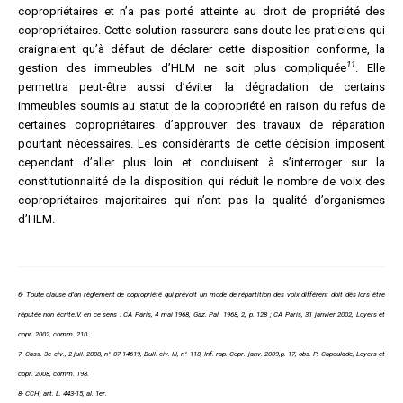
copropriétaires et n’a pas porté atteinte au droit de propriété des
copropriétaires. Cette solution rassurera sans doute les praticiens qui
craignaient qu’à défaut de déclarer cette disposition conforme, la
11
gestion des immeubles d’HLM ne soit plus compliquée
. Elle
permettra peut-être aussi d’éviter la dégradation de certains
immeubles soumis au statut de la copropriété en raison du refus de
certaines copropriétaires d’approuver des travaux de réparation
pourtant nécessaires. Les considérants de cette décision imposent
cependant d’aller plus loin et conduisent à s’interroger sur la
constitutionnalité de la disposition qui réduit le nombre de voix des
copropriétaires majoritaires qui n’ont pas la qualité d’organismes
d’HLM.
6- Toute clause d’un règlement de copropriété qui prévoit un mode de répartition des voix différent doit dès lors être
réputée non écrite.V. en ce sens : CA Paris, 4 mai 1968, Gaz. Pal. 1968, 2, p. 128 ; CA Paris, 31 janvier 2002, Loyers et
copr. 2002, comm. 210.
7- Cass. 3e civ., 2 juil. 2008, n° 07-14619, Bull. civ. III, n° 118, Inf. rap. Copr. janv. 2009,p. 17, obs. P. Capoulade, Loyers et
copr. 2008, comm. 198.
8- CCH, art. L. 443-15, al. 1er.