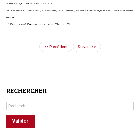
9- Rép. min. QE n° 72872, JOAN 29 juin 2010.
10- V. en ce sens : Cons. Const., 20 mars 2014, DC, n° 2014-691, Loi pour l’accès au logement et un urbanisme rénové,
cons. 46.
11- V. en ce sens G. Vigneron, Loyers et copr. 2014, com. 256.
<< Précédent
Suivant >>
RECHERCHER
Rechercher
Valider