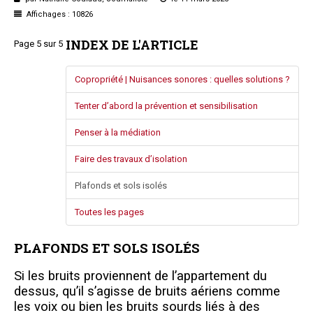
Questions/réponses
Affichages : 10826
Études juridiques
INDEX DE L'ARTICLE
Page 5 sur 5
Copro. en difficulté
Formez-vous !
Copropriété | Nuisances sonores : quelles solutions ?
Parole d'experts*
Tenter d’abord la prévention et sensibilisation
Penser à la médiation
Faire des travaux d’isolation
Plafonds et sols isolés
Toutes les pages
PLAFONDS ET SOLS ISOLÉS
Si les bruits proviennent de l’appartement du
dessus, qu’il s’agisse de bruits aériens comme
les voix ou bien les bruits sourds liés à des