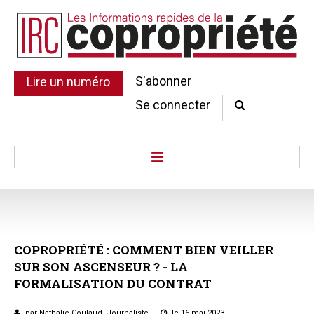
S'abonner
Lire un numéro
Se connecter
Accueil
Actu.
Point de droit
COPROPRIÉTÉ
:
COMMENT
BIEN
VEILLER
Au Parlement
SUR
SON
ASCENSEUR
?
-
LA
Gestion et maintenance
FORMALISATION
DU
CONTRAT
Pratique de la copro.
Jurisprudence
par Nathalie Coulaud, Journaliste
le 16 mai 2023