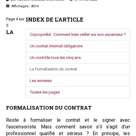
Questions/réponses
Affichages : 8514
Études juridiques
INDEX DE L'ARTICLE
Page 4 sur
Copro. en difficulté
5
Formez-vous !
LA
Copropriété : Comment bien veiller sur son ascenseur ?
Parole d'experts*
Un contrat minimal obligatoire
Un contrôle tous les cinq ans
La formalisation du contrat
Les annexes
Toutes les pages
FORMALISATION DU CONTRAT
Reste à formaliser le contrat et le signer avec
l’ascensoriste. Mais comment savoir s’il s’agit d’un
professionnel qualifié et sérieux ? En principe, les